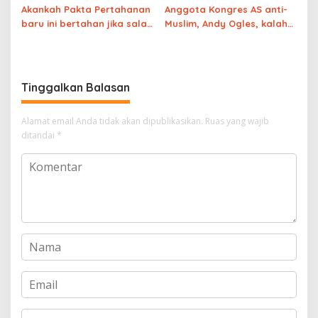
Akankah Pakta Pertahanan
Anggota Kongres AS anti-
baru ini bertahan jika salah
Muslim, Andy Ogles, kalah
satu Anggotanya
dalam pemilihan
diserang?
pendahuluan Partai
Republik
Tinggalkan Balasan
Alamat email Anda tidak akan dipublikasikan.
Ruas yang wajib
ditandai
*