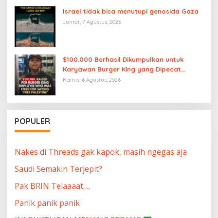
Israel tidak bisa menutupi genosida Gaza
Jumat, 7 Agustus, 2026
$100.000 Berhasil Dikumpulkan untuk
Karyawan Burger King yang Dipecat
karena Mengucapkan “Free Palestine”
Kamis, 6 Agustus, 2026
POPULER
Nakes di Threads gak kapok, masih ngegas aja
Saudi Semakin Terjepit?
Pak BRIN Telaaaat….
Panik panik panik