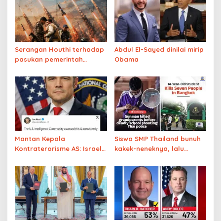
Serangan Houthi terhadap
Abdul El-Sayed dinilai mirip
pasukan pemerintah
Obama
mengisyaratkan bakal
terjadinya pertempuran
besar di Yaman
Mantan Kepala
Siswa SMP Thailand bunuh
Kontraterorisme AS: Israel
kakek-neneknya, lalu
telah menipu AS
tembak mati 5 guru
menghadapi Iran akan
sebelum bunuh diri
semudah Venezuela