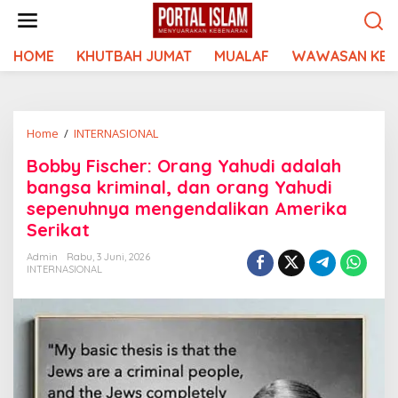
Lewati
ke
konten
HOME
KHUTBAH JUMAT
MUALAF
WAWASAN KEI
Bobby
Home
/
INTERNASIONAL
Fischer:
Bobby Fischer: Orang Yahudi adalah
Orang
bangsa kriminal, dan orang Yahudi
Yahudi
adalah
sepenuhnya mengendalikan Amerika
bangsa
Serikat
kriminal,
dan
Admin
Rabu, 3 Juni, 2026
INTERNASIONAL
orang
Yahudi
sepenuhnya
mengendalikan
Amerika
Serikat