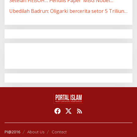
Setelah HEBOH… Penulis Paper ‘MBG Nobel…
Ubedilah Badrun: Oligarki bercerita setor 5 Triliun…
PI@2016
About Us
Contact