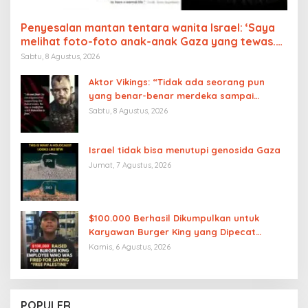
Penyesalan mantan tentara wanita Israel: ‘Saya
melihat foto-foto anak-anak Gaza yang tewas.
Di militer, kami diberi tahu bahwa kami hanya
Sabtu, 8 Agustus, 2026
membunuh teroris, ternyata bohong’
Aktor Vikings: “Tidak ada seorang pun
yang benar-benar merdeka sampai
Palestina merdeka”
Sabtu, 8 Agustus, 2026
Israel tidak bisa menutupi genosida Gaza
Jumat, 7 Agustus, 2026
$100.000 Berhasil Dikumpulkan untuk
Karyawan Burger King yang Dipecat
karena Mengucapkan “Free Palestine”
Kamis, 6 Agustus, 2026
POPULER