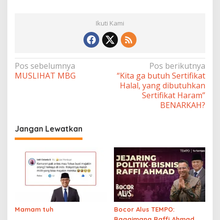
Ikuti Kami
Navigasi
Pos sebelumnya
Pos berikutnya
MUSLIHAT MBG
“Kita ga butuh Sertifikat
pos
Halal, yang dibutuhkan
Sertifikat Haram”
BENARKAH?
Jangan Lewatkan
Mamam tuh
Bocor Alus TEMPO:
Bagaimana Raffi Ahmad