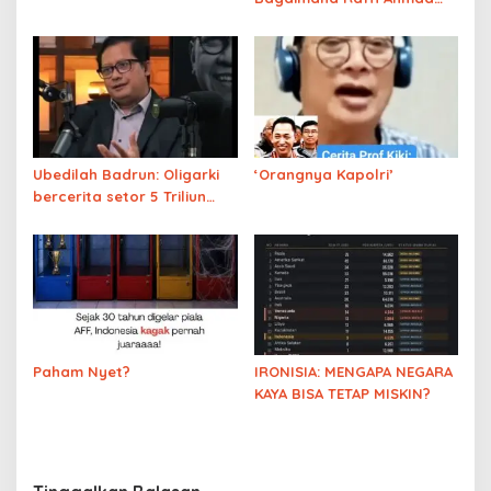
Membangun Kerajaan
Bisnis dan Jejaring
Politiknya
Ubedilah Badrun: Oligarki
‘Orangnya Kapolri’
bercerita setor 5 Triliun
kepada “K” di luar negeri,
Siapakah K? putra
mahkota?
Paham Nyet?
IRONISIA: MENGAPA NEGARA
KAYA BISA TETAP MISKIN?