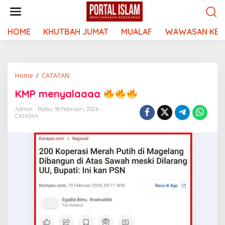
Lewati
ke
konten
HOME
KHUTBAH JUMAT
MUALAF
WAWASAN KEI
KMP
Home
/
CATATAN
menyalaaaa
KMP menyalaaaa
Admin
Rabu, 18 Februari, 2026
CATATAN