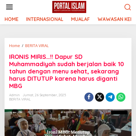
Lewati
ke
konten
HOME
INTERNASIONAL
MUALAF
WAWASAN KEIS
IRONIS
Home
/
BERITA VIRAL
MIRIS...!!
IRONIS MIRIS…!! Dapur SD
Dapur
Muhammadiyah sudah berjalan baik 10
SD
Muhammadiyah
tahun dengan menu sehat, sekarang
sudah
harus DITUTUP karena harus diganti
berjalan
MBG
baik
10
Admin
Jumat, 26 September, 2025
BERITA VIRAL
tahun
dengan
menu
sehat,
sekarang
harus