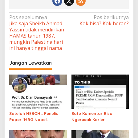
Navigasi
Pos sebelumnya
Pos berikutnya
Jika saja Sheikh Ahmad
Kok bisa? Kok heran?
pos
Yassin tidak mendirikan
HAMAS tahun 1987,
mungkin Palestina hari
ini hanya tinggal nama
Jangan Lewatkan
Setelah HEBOH… Penulis
Satu Komentar Bisa
Paper ‘MBG Nobel
Ngerusak Karier
Perdamaian’ ngaku salah
catut nama Prabowo, cuci
tangan?