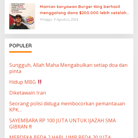
Mantan karyawan Burger King berhasil
menggalang dana $200.000 lebih setelah
dipecat akibat pernyataan “Free
Minggu, 9 Agustus, 2026
Palestine”
POPULER
Sungguh, Allah Maha Mengabulkan setiap doa dan
pinta
Hidup MBG
Diketawain Iran
Seorang polisi diduga membocorkan pemantauan
KPK…
SAYEMBARA RP 100 JUTA UNTUK IJAZAH SMA
GIBRAN !!!
MERDEKA BEDA 2 HARI, UMR BEDA 20 JUTA