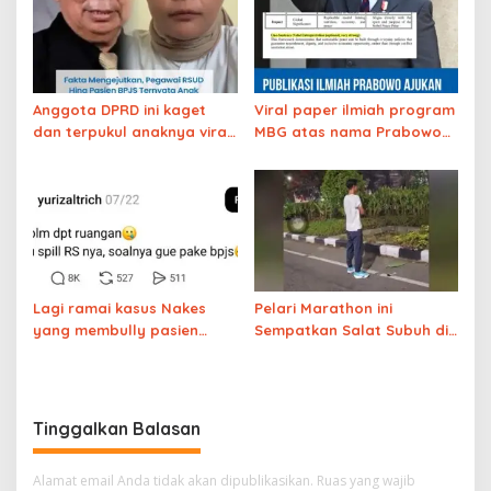
Anggota DPRD ini kaget
Viral paper ilmiah program
dan terpukul anaknya viral
MBG atas nama Prabowo
karena ikut membully
diajukan untuk nominasi
pasien BPJS
Nobel Perdamaian 2026
Lagi ramai kasus Nakes
Pelari Marathon ini
yang membully pasien
Sempatkan Salat Subuh di
BPJS yang menunggu lama,
Tengah Lomba Beralaskan
ternyata pasien itu
Daun dan Tetap Juara Satu
akhirnya meninggal
Tinggalkan Balasan
Alamat email Anda tidak akan dipublikasikan.
Ruas yang wajib