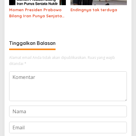
Momen Presiden Prabowo
Endingnya tak terduga
Bilang Iran Punya Senjata
Nuklir di Siaran Live, Pidato
Langsung Dicut dan Ganti
Iklan
Tinggalkan Balasan
Alamat email Anda tidak akan dipublikasikan.
Ruas yang wajib
ditandai
*