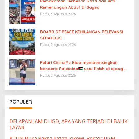
Pemakaman Terbesar Gaza dan Arti
Kemenangan Abdul El-Sayed
Rabu, 5 Agustus, 2026
BOARD OF PEACE KEHILANGAN RELEVANSI
STRATEGIS
Rabu, 5 Agustus, 2026
Pelari China Yu Biao membentangkan
bendera Palestina
usai finish di ajang
UTMB Mont-Blanc sambil menutup mulut
Rabu, 5 Agustus, 2026
atas “diamnya dunia internasional”
POPULER
DELAPAN JAM DI IGD, APA YANG TERJADI DI BALIK
LAYAR
PTUN Buka Paksa Ijazah Jokowi, Rektor UGM