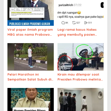
Viral paper ilmiah program
Lagi ramai kasus Nakes
MBG atas nama Prabowo
yang membully pasien
diajukan untuk nominasi
BPJS yang menunggu lama,
Nobel Perdamaian 2026
ternyata pasien itu
akhirnya meninggal
Pelari Marathon ini
Kirain mau dilempar saat
Sempatkan Salat Subuh di
Presiden Prabowo melintas,
Tengah Lomba Beralaskan
ternyata ilmu marketing
Daun dan Tetap Juara Satu
level dewa