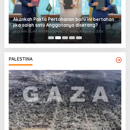
Akankah Pakta Pertahanan baru ini bertahan
A
ya
jika salah satu Anggotanya diserang?
T
Di DUNIA ISLAM, INTERNASIONAL
|
Sabtu, 8 Agustus, 2026
Di
PALESTINA