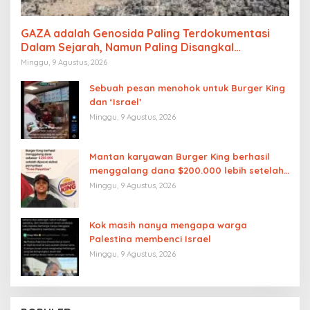
GAZA adalah Genosida Paling Terdokumentasi
Dalam Sejarah, Namun Paling Disangkal
Keberadaannya
Minggu, 9 Agustus, 2026
Sebuah pesan menohok untuk Burger King
dan ‘Israel’
Minggu, 9 Agustus, 2026
Mantan karyawan Burger King berhasil
menggalang dana $200.000 lebih setelah
dipecat akibat pernyataan “Free
Minggu, 9 Agustus, 2026
Palestine”
Kok masih nanya mengapa warga
Palestina membenci Israel
Minggu, 9 Agustus, 2026