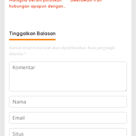
hubungan apapun dengan
Israel, Indonesia tidak
berani putuskan hubungan
dagang dengan Israel
Tinggalkan Balasan
Alamat email Anda tidak akan dipublikasikan.
Ruas yang wajib
ditandai
*