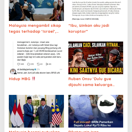
Malaysia mengambil sikap
“Ibu, izinkan aku jadi
tegas terhadap ‘Israel’,
koruptor”
Indonesia membiarkan Bali
tetap terbuka untuk ‘Israel’
Hidup MBG
Ruben Onsu ‘Dulu gue
dijauhi sama keluarga
besar karena miskin,
sekarang dijauhi karena
Mualaf’
Malaysia berani putuskan
Diketawain Iran