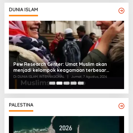
DUNIA ISLAM
Pew Research Center: Umat Muslim akan
E
menjadi kelompok keagamaan terbesar
m
kedua di AS 2040 kalahkan Yahudi
Di DUNIA ISLAM, INTERNASIONAL
|
Jumat, 7 Agustus, 2026
Di
PALESTINA