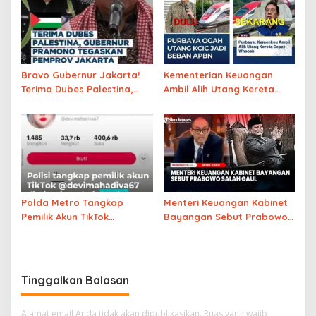
Terkendala Ruang HCU
Bravo Gubernur Jakarta!
Kementerian Keuangan
Terima Dubes Palestina,
Ambil Alih Utang Kereta
Pramono Tegaskan
Cepat Whoosh WKWKWKWK
Dukungan Untuk
Perjuangan Palestina
Polda Metro Tangkap
Menteri Keuangan Kabinet
Pemilik Akun TikTok
Bayangan Sebut Prabowo
Penyebar Hoaks Rencana
‘Salah Gaul’
Demo Agustus
Tinggalkan Balasan
Alamat email Anda tidak akan dipublikasikan.
Ruas yang wajib