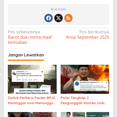
Ikuti Kami
Navigasi
Pos sebelumnya
Pos berikutnya
Bacot dulu minta maaf
Arsip September 2025
pos
kemudian
Jangan Lewatkan
Duduk Perkara Pasien BPJS
Polisi Tangkap 2
Meninggal Usai Menunggu
Pengunggah Konten soal
Kamar 8 Jam, Kemenkes:
Prabowo dan Nuklir Iran
Terjadi di RSCM dan