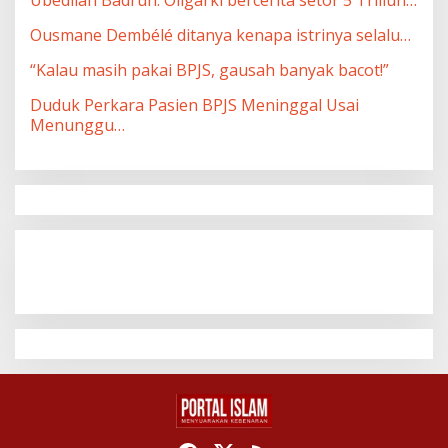
Ubedilah Badrun: Oligarki bercerita setor 5 Triliun…
Ousmane Dembélé ditanya kenapa istrinya selalu…
“Kalau masih pakai BPJS, gausah banyak bacot!”
Duduk Perkara Pasien BPJS Meninggal Usai
Menunggu…