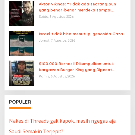
Aktor Vikings: “Tidak ada seorang pun
yang benar-benar merdeka sampai
Palestina merdeka”
Sabtu, 8 Agustus, 2026
Israel tidak bisa menutupi genosida Gaza
Jumat, 7 Agustus, 2026
$100.000 Berhasil Dikumpulkan untuk
Karyawan Burger King yang Dipecat
karena Mengucapkan “Free Palestine”
Kamis, 6 Agustus, 2026
POPULER
Nakes di Threads gak kapok, masih ngegas aja
Saudi Semakin Terjepit?