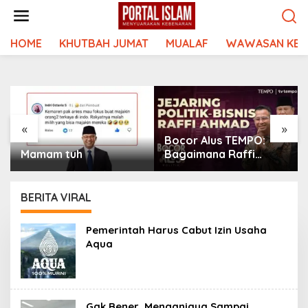
Lewati
ke
konten
HOME
KHUTBAH JUMAT
MUALAF
WAWASAN KEI
«
»
Bocor Alus TEMPO:
Mamam tuh
Bagaimana Raffi
Ahmad Membangun
Kerajaan Bisnis dan
Jejaring Politiknya
BERITA VIRAL
Pemerintah Harus Cabut Izin Usaha
Aqua
Gak Bener, Menganiaya Sampai