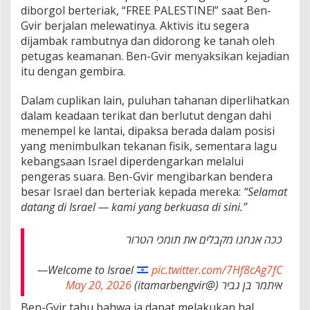
diborgol berteriak, “FREE PALESTINE!” saat Ben-
Gvir berjalan melewatinya. Aktivis itu segera
dijambak rambutnya dan didorong ke tanah oleh
petugas keamanan. Ben-Gvir menyaksikan kejadian
itu dengan gembira.
Dalam cuplikan lain, puluhan tahanan diperlihatkan
dalam keadaan terikat dan berlutut dengan dahi
menempel ke lantai, dipaksa berada dalam posisi
yang menimbulkan tekanan fisik, sementara lagu
kebangsaan Israel diperdengarkan melalui
pengeras suara. Ben-Gvir mengibarkan bendera
besar Israel dan berteriak kepada mereka:
“Selamat
datang di Israel — kami yang berkuasa di sini.”
ככה אנחנו מקבלים את תומכי הטרור
—
Welcome to Israel
pic.twitter.com/7Hf8cAg7fC
May 20, 2026
איתמר בן גביר (@itamarbengvir)
Ben-Gvir tahu bahwa ia dapat melakukan hal