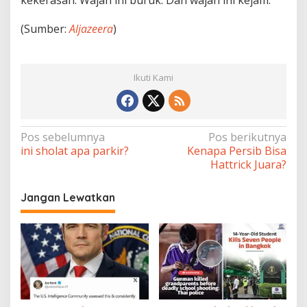
kekerasan. Wajah ini buruk. Dan wajah ini kejam.
(Sumber:
Aljazeera
)
Ikuti Kami
Navigasi
Pos sebelumnya
Pos berikutnya
ini sholat apa parkir?
Kenapa Persib Bisa
pos
Hattrick Juara?
Jangan Lewatkan