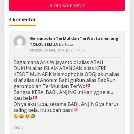
4 komentar
Gerombolan TerMul dan TerWo itu memang
TOLOL SEMUA
berkata:
Minggu, 24 Mei, 2026 pukul 17:03
Bagaimana Aris Wijayantolol alias ABAH
DUKUN alias ISLAM ABANGAN alias KERE
KESOT MUNAFIK islamophobia ODGJ akut alias
si af alias si Anonim Babi guRun alias BabRun
gerombolan TerMul dan TerWo
Bangsa KERA, BABI, ANJING ini kan yg selalu
kau bela
Oh ya aku lupa, sesama BABI, ANJING ya harus
saling bela, itu sudah pasti
Reply