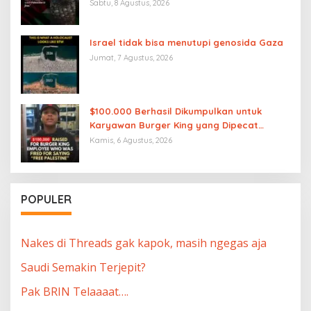
Palestina merdeka”
Sabtu, 8 Agustus, 2026
Israel tidak bisa menutupi genosida Gaza
Jumat, 7 Agustus, 2026
$100.000 Berhasil Dikumpulkan untuk
Karyawan Burger King yang Dipecat
karena Mengucapkan “Free Palestine”
Kamis, 6 Agustus, 2026
POPULER
Nakes di Threads gak kapok, masih ngegas aja
Saudi Semakin Terjepit?
Pak BRIN Telaaaat….