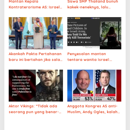
Mantan Kepala
Siswa SMP Thailand bunuh
Kontraterorisme AS: Israel
kakek-neneknya, lalu
telah menipu AS
tembak mati 5 guru
menghadapi Iran akan
sebelum bunuh diri
semudah Venezuela
Akankah Pakta Pertahanan
Penyesalan mantan
baru ini bertahan jika salah
tentara wanita Israel:
satu Anggotanya
‘Saya melihat foto-foto
diserang?
anak-anak Gaza yang
tewas. Di militer, kami diberi
tahu bahwa kami hanya
membunuh teroris,
ternyata bohong’
Aktor Vikings: “Tidak ada
Anggota Kongres AS anti-
seorang pun yang benar-
Muslim, Andy Ogles, kalah
benar merdeka sampai
dalam pemilihan
Palestina merdeka”
pendahuluan Partai
Republik