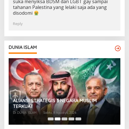
suka menyiksa BDSM dan LGBT gay sampai
tahanan Palestina yang lelaki saja ada yang
disodomi
Reply
DUNIA ISLAM
n
ALIANSI STRATEGIS 3 NEGARA MUSLIM
[
TERKUAT
R
B
Di DUNIA ISLAM
|
Sabtu, 8 Agustus, 2026
Di