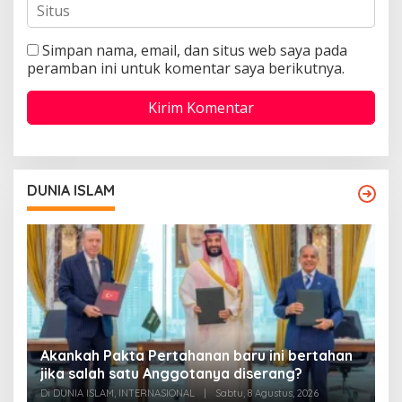
Simpan nama, email, dan situs web saya pada
peramban ini untuk komentar saya berikutnya.
DUNIA ISLAM
Akankah Pakta Pertahanan baru ini bertahan
A
ya
jika salah satu Anggotanya diserang?
T
Di DUNIA ISLAM, INTERNASIONAL
|
Sabtu, 8 Agustus, 2026
Di