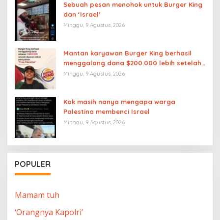
Sebuah pesan menohok untuk Burger King
dan ‘Israel’
Minggu, 9 Agustus, 2026
Mantan karyawan Burger King berhasil
menggalang dana $200.000 lebih setelah
dipecat akibat pernyataan “Free
Minggu, 9 Agustus, 2026
Palestine”
Kok masih nanya mengapa warga
Palestina membenci Israel
Minggu, 9 Agustus, 2026
POPULER
Mamam tuh
‘Orangnya Kapolri’