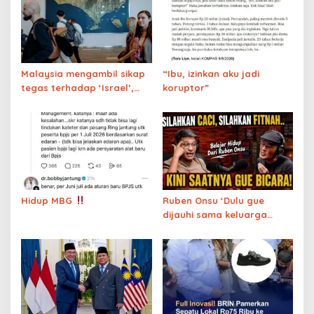
Malaysia mengambil sikap
“Ibu, izinkan aku jadi
tegas terhadap ‘Israel’,
koruptor”
Indonesia membiarkan Bali
tetap terbuka untuk ‘Israel’
Hidup MBG
Ruben Onsu ‘Dulu gue
dijauhi sama keluarga
besar karena miskin,
sekarang dijauhi karena
Mualaf’