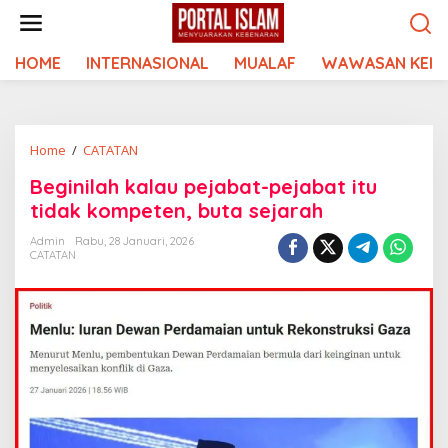
Lewati
ke
konten
HOME
INTERNASIONAL
MUALAF
WAWASAN KEIS
Beginilah
Home
/
CATATAN
kalau
Beginilah kalau pejabat-pejabat itu
pejabat-
tidak kompeten, buta sejarah
pejabat
itu
Admin
Rabu, 28 Januari, 2026
tidak
CATATAN
kompeten,
buta
sejarah