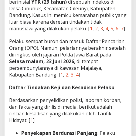
berinisial
YTR (29 tahun)
di sebuah indekos di
Desa Cinunuk, Kecamatan Cileunyi, Kabupaten
Bandung. Kasus ini memicu kemarahan publik yang
luar biasa karena deretan tindakan tidak
manusiawi yang dilakukan pelaku. [
1
,
2
,
3
,
4
,
5
,
6
,
7
]
Pelaku sempat buron dan masuk Daftar Pencarian
Orang (DPO). Namun, pelariannya berakhir setelah
diringkus oleh jajaran Polda Jawa Barat pada
Selasa malam, 23 Juni 2026
, di tempat
persembunyiannya di kawasan Majalaya,
Kabupaten Bandung. [
1
,
2
,
3
,
4
]
Daftar Tindakan Keji dan Kesadisan Pelaku
Berdasarkan penyelidikan polisi, laporan korban,
dan fakta yang dirilis di media, berikut adalah
rincian kesadisan yang dilakukan oleh Taufik
Hidayat: [
1
]
Penyekapan Berdurasi Panjang
: Pelaku