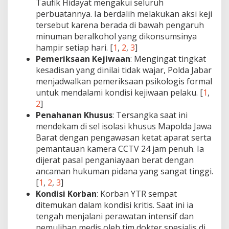
Taufik Hidayat mengakui seluruh
perbuatannya. Ia berdalih melakukan aksi keji
tersebut karena berada di bawah pengaruh
minuman beralkohol yang dikonsumsinya
hampir setiap hari. [
1
,
2
,
3
]
Pemeriksaan Kejiwaan
: Mengingat tingkat
kesadisan yang dinilai tidak wajar, Polda Jabar
menjadwalkan pemeriksaan psikologis formal
untuk mendalami kondisi kejiwaan pelaku. [
1
,
2
]
Penahanan Khusus
: Tersangka saat ini
mendekam di sel isolasi khusus Mapolda Jawa
Barat dengan pengawasan ketat aparat serta
pemantauan kamera CCTV 24 jam penuh. Ia
dijerat pasal penganiayaan berat dengan
ancaman hukuman pidana yang sangat tinggi.
[
1
,
2
,
3
]
Kondisi Korban
: Korban YTR sempat
ditemukan dalam kondisi kritis. Saat ini ia
tengah menjalani perawatan intensif dan
pemulihan medis oleh tim dokter spesialis di