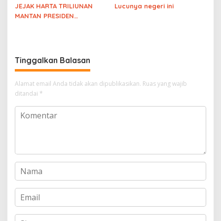
JEJAK HARTA TRILIUNAN
Lucunya negeri ini
MANTAN PRESIDEN
DIBONGKAR! Diskusi
Pengamat soal
Kejanggalan Harta
Keluarga Solo
Tinggalkan Balasan
Alamat email Anda tidak akan dipublikasikan.
Ruas yang wajib
ditandai
*