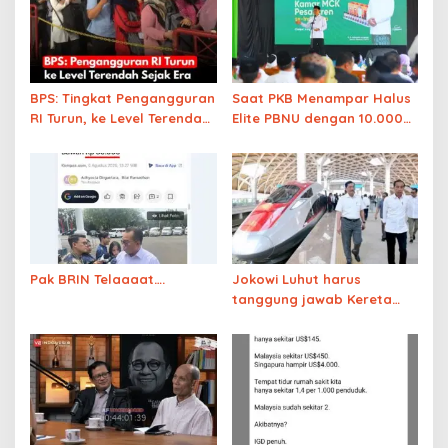
BPS: Tingkat Pengangguran
Saat PKB Menampar Halus
RI Turun, ke Level Terendah
Elite PBNU dengan 10.000
Sejak Era Soeharto
MCK
Pak BRIN Telaaaat….
Jokowi Luhut harus
tanggung jawab Kereta
Cepat