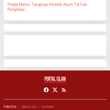
Polda Metro Tangkap Pemilik Akun TikTok
Penyebar…
PI@2016
About Us
Contact