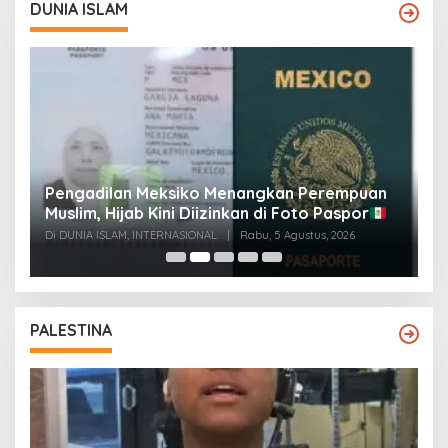
DUNIA ISLAM
Pengadilan Meksiko Menangkan Perempuan
P
Muslim, Hijab Kini Diizinkan di Foto Paspor
t
t
Di DUNIA ISLAM, INTERNASIONAL
|
Rabu, 5 Agustus, 2026
Di
PALESTINA