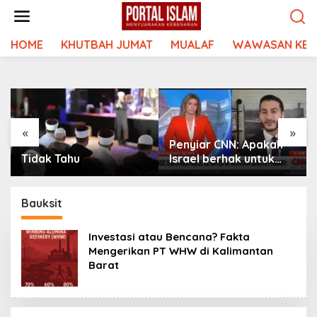
Lewati
ke
konten
HOME
KHUTBAH JUMAT
MUALAF
WAWASAN KEI
«
»
Penyiar CNN: Apakah
Tidak Tahu
Israel berhak untuk
eksis? Abdul El-Sayed
kasih jawaban
MAKJLEB
Bauksit
Investasi atau Bencana? Fakta
Mengerikan PT WHW di Kalimantan
Barat