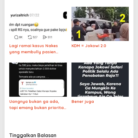
yang membully pasien
sampai diingatkan sesama
BPJS
dokter
Lagi ramai kasus Nakes
KDM = Jokowi 2.0
yang membully pasien
BPJS yang menunggu lama,
ternyata pasien itu
akhirnya meninggal
Uangnya bukan ga ada,
Bener juga
tapi emang bukan prioritas
aja
Tinggalkan Balasan