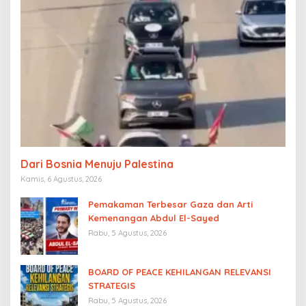
Dari Bosnia Menuju Palestina
Kamis, 6 Agustus, 2026
Pemakaman Terbesar Gaza dan Arti
Kemenangan Abdul El-Sayed
Rabu, 5 Agustus, 2026
BOARD OF PEACE KEHILANGAN RELEVANSI
STRATEGIS
Rabu, 5 Agustus, 2026