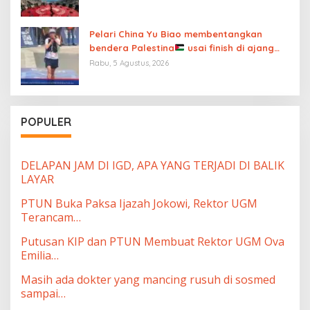
Pelari China Yu Biao membentangkan
bendera Palestina
usai finish di ajang
UTMB Mont-Blanc sambil menutup mulut
Rabu, 5 Agustus, 2026
atas “diamnya dunia internasional”
POPULER
DELAPAN JAM DI IGD, APA YANG TERJADI DI BALIK
LAYAR
PTUN Buka Paksa Ijazah Jokowi, Rektor UGM
Terancam…
Putusan KIP dan PTUN Membuat Rektor UGM Ova
Emilia…
Masih ada dokter yang mancing rusuh di sosmed
sampai…