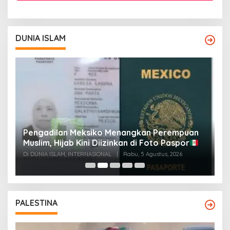
DUNIA ISLAM
Pengadilan Meksiko Menangkan Perempuan
P
Muslim, Hijab Kini Diizinkan di Foto Paspor
t
t
Di DUNIA ISLAM, INTERNASIONAL
|
Rabu, 5 Agustus, 2026
Di
PALESTINA