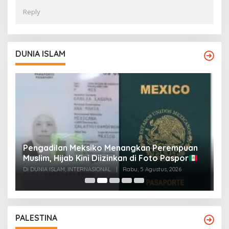
Reply
DUNIA ISLAM
Pengadilan Meksiko Menangkan Perempuan
P
Muslim, Hijab Kini Diizinkan di Foto Paspor
t
t
Di DUNIA ISLAM, INTERNASIONAL
|
Rabu, 5 Agustus, 2026
Di
PALESTINA