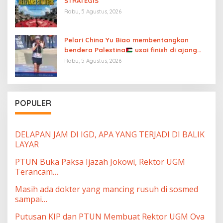
STRATEGIS
Rabu, 5 Agustus, 2026
Pelari China Yu Biao membentangkan
bendera Palestina
usai finish di ajang
UTMB Mont-Blanc sambil menutup mulut
Rabu, 5 Agustus, 2026
atas “diamnya dunia internasional”
POPULER
DELAPAN JAM DI IGD, APA YANG TERJADI DI BALIK
LAYAR
PTUN Buka Paksa Ijazah Jokowi, Rektor UGM
Terancam…
Masih ada dokter yang mancing rusuh di sosmed
sampai…
Putusan KIP dan PTUN Membuat Rektor UGM Ova