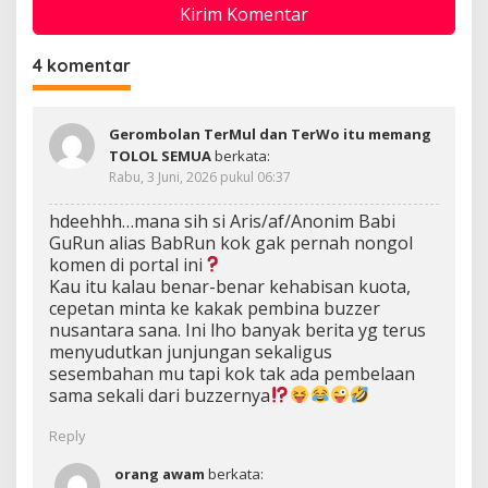
4 komentar
Gerombolan TerMul dan TerWo itu memang
TOLOL SEMUA
berkata:
Rabu, 3 Juni, 2026 pukul 06:37
hdeehhh…mana sih si Aris/af/Anonim Babi
GuRun alias BabRun kok gak pernah nongol
komen di portal ini
Kau itu kalau benar-benar kehabisan kuota,
cepetan minta ke kakak pembina buzzer
nusantara sana. Ini lho banyak berita yg terus
menyudutkan junjungan sekaligus
sesembahan mu tapi kok tak ada pembelaan
sama sekali dari buzzernya
Reply
orang awam
berkata: