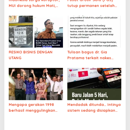
MUI dorong hukum Mati,
tutup permanen setelah
Prabowo punya nyali?
beroperasi selama 21
tahun. Ekonomi meroket?
RESIKO BISNIS DENGAN
Tulisan bagus dr. Gia
UTANG
Pratama terkait nakes
yang membully pasien
BPJS
Mengapa gerakan 1998
Mendadak ditunda… Intinya
berhasil menggulingkan
sistem sedang disiapkan
Suharto tapi gerakan
sedemikian rupa sehingga
sekarang tidak bisa?
kita semua dapat
dioptimalkan potensinya