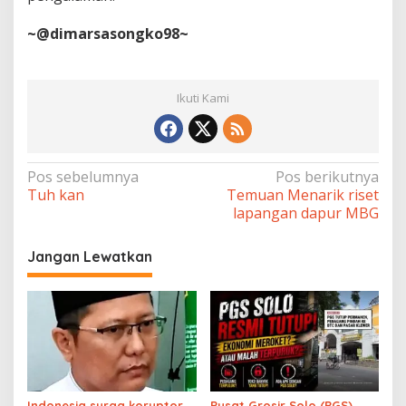
~@dimarsasongko98~
Ikuti Kami
Navigasi
Pos sebelumnya
Pos berikutnya
Tuh kan
Temuan Menarik riset
pos
lapangan dapur MBG
Jangan Lewatkan
Indonesia surga koruptor,
Pusat Grosir Solo (PGS)