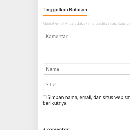
menutup 
dunia int
Tinggalkan Balasan
Alamat email Anda tidak akan dipublikasikan.
Ruas ya
Simpan nama, email, dan situs web s
berikutnya.
3 komentar