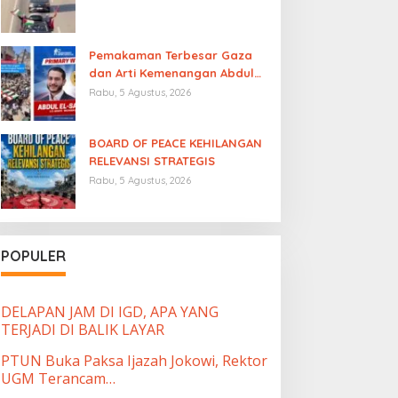
Pemakaman Terbesar Gaza
dan Arti Kemenangan Abdul
El-Sayed
Rabu, 5 Agustus, 2026
BOARD OF PEACE KEHILANGAN
RELEVANSI STRATEGIS
Rabu, 5 Agustus, 2026
POPULER
DELAPAN JAM DI IGD, APA YANG
TERJADI DI BALIK LAYAR
PTUN Buka Paksa Ijazah Jokowi, Rektor
UGM Terancam…