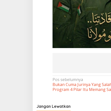
Navigasi
Pos sebelumnya
Bukan Cuma Jurinya Yang Salah
pos
Program 4 Pilar Itu Memang Sa
Jangan Lewatkan