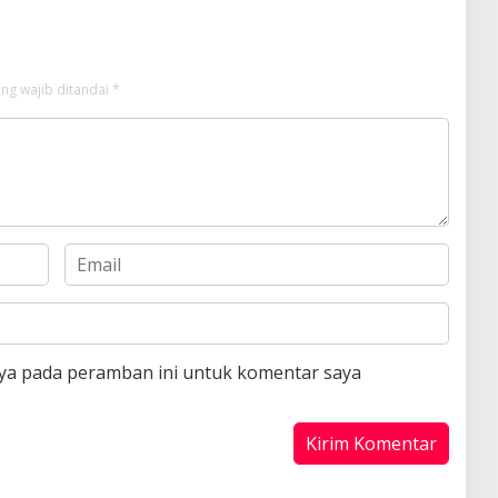
mulut atas “diamnya
membela Palestina
ernasional”
ng wajib ditandai
*
aya pada peramban ini untuk komentar saya