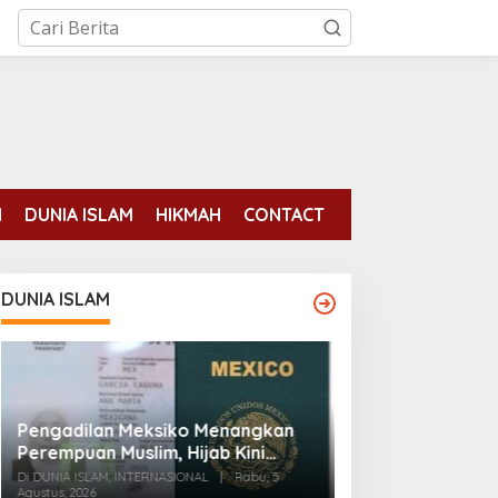
N
DUNIA ISLAM
HIKMAH
CONTACT
DUNIA ISLAM
Pengadilan Meksiko Menangkan
Para mantan ten
Perempuan Muslim, Hijab Kini
binaan AS tela
Diizinkan di Foto Paspor
Di DUNIA ISLAM, INTERNASIONAL
|
Rabu, 5
pemberontakan 
Agustus, 2026
Di DUNIA ISLAM
|
Senin