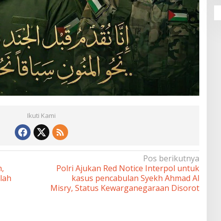
Ikuti Kami
Pos berikutnya
,
Polri Ajukan Red Notice Interpol untuk
lah
kasus pencabulan Syekh Ahmad Al
Misry, Status Kewarganegaraan Disorot