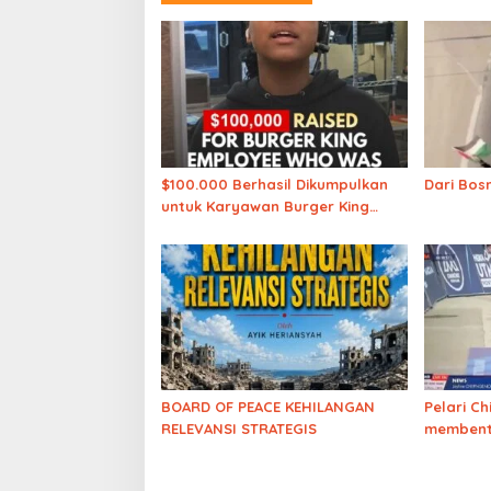
$100.000 Berhasil Dikumpulkan
Dari Bos
untuk Karyawan Burger King
yang Dipecat karena
Mengucapkan “Free Palestine”
BOARD OF PEACE KEHILANGAN
Pelari Ch
RELEVANSI STRATEGIS
membent
Palestin
UTMB Mon