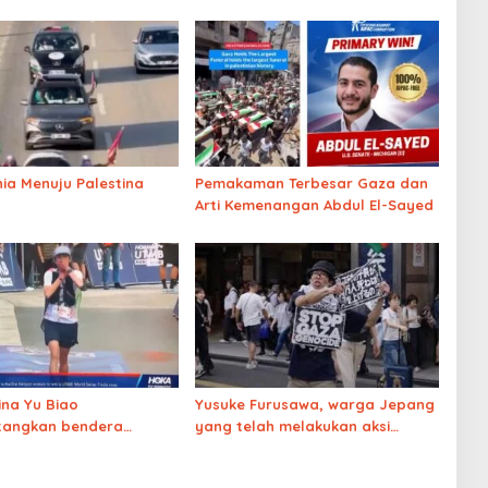
nia Menuju Palestina
Pemakaman Terbesar Gaza dan
Arti Kemenangan Abdul El-Sayed
ina Yu Biao
Yusuke Furusawa, warga Jepang
angkan bendera
yang telah melakukan aksi
a
usai finish di ajang
protes tunggal setiap hari
t-Blanc sambil
selama hampir 1.000 hari demi