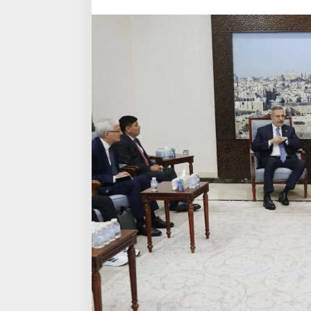
Khalil
Al-
Hayya
oleh
serangan
Israel
di
Gaza