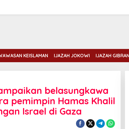
WAWASAN KEISLAMAN
IJAZAH JOKOWI
IJAZAH GIBRA
sampaikan belasungkawa
ra pemimpin Hamas Khalil
gan Israel di Gaza
Erdogan dan Mohammed bin
Salman membahas kondisi Gaza
Di DUNIA ISLAM
|
Rabu, 5 Agustus, 2026