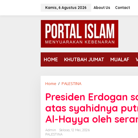
Lewati
Kamis, 6 Agustus 2026
About Us
Contact
ke
konten
HOME
KHUTBAH JUMAT
MUALAF
Presiden
Home
/
PALESTINA
Erdogan
Presiden Erdogan 
sampaikan
belasungkawa
atas syahidnya put
atas
syahidnya
Al-Hayya oleh seran
putra
pemimpin
Admin
Selasa, 12 Mei, 2026
Hamas
PALESTINA