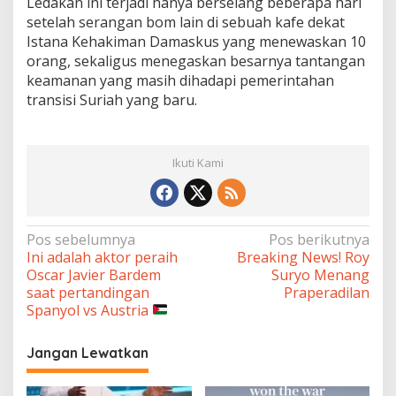
Ledakan ini terjadi hanya berselang beberapa hari
setelah serangan bom lain di sebuah kafe dekat
Istana Kehakiman Damaskus yang menewaskan 10
orang, sekaligus menegaskan besarnya tantangan
keamanan yang masih dihadapi pemerintahan
transisi Suriah yang baru.
Ikuti Kami
Navigasi
Pos sebelumnya
Pos berikutnya
Ini adalah aktor peraih
Breaking News! Roy
pos
Oscar Javier Bardem
Suryo Menang
saat pertandingan
Praperadilan
Spanyol vs Austria
Jangan Lewatkan