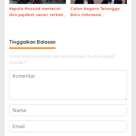
Kepala Mossad memecat
Calon Negara Tetangga
dua pejabat senior terkait
Baru Indonesia:
kegagalan rencana
Bougainville Segera
“perubahan rezim” di Iran
Merdeka dari Papua Nugini
pada 2030
Tinggalkan Balasan
Alamat email Anda tidak akan dipublikasikan.
Ruas yang wajib
ditandai
*