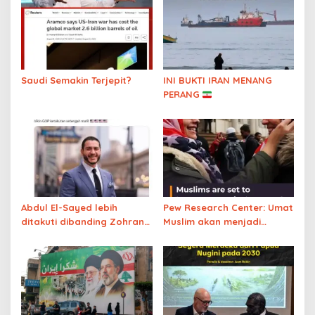
Saudi Semakin Terjepit?
INI BUKTI IRAN MENANG
PERANG
Abdul El-Sayed lebih
Pew Research Center: Umat
ditakuti dibanding Zohran
Muslim akan menjadi
Mamdani, ini alasannya…
kelompok keagamaan
terbesar kedua di AS 2040
kalahkan Yahudi