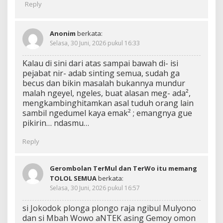
Reply
Anonim
berkata:
Selasa, 30 Juni, 2026 pukul 16:33
Kalau di sini dari atas sampai bawah di- isi
pejabat nir- adab sinting semua, sudah ga
becus dan bikin masalah bukannya mundur
malah ngeyel, ngeles, buat alasan meg- ada²,
mengkambinghitamkan asal tuduh orang lain
sambil ngedumel kaya emak² ; emangnya gue
pikirin… ndasmu…
Reply
Gerombolan TerMul dan TerWo itu memang
TOLOL SEMUA
berkata:
Selasa, 30 Juni, 2026 pukul 16:57
si Jokodok plonga plongo raja ngibul Mulyono
dan si Mbah Wowo aNTEK asing Gemoy omon