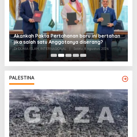
Akankah Pakta Pertahanan baru ini bertahan
A
ya
jika salah satu Anggotanya diserang?
T
Di DUNIA ISLAM, INTERNASIONAL
|
Sabtu, 8 Agustus, 2026
Di
PALESTINA