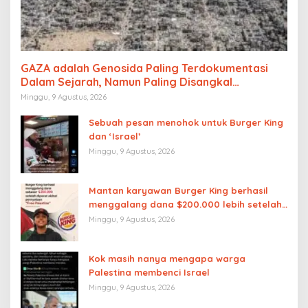
GAZA adalah Genosida Paling Terdokumentasi
Dalam Sejarah, Namun Paling Disangkal
Keberadaannya
Minggu, 9 Agustus, 2026
Sebuah pesan menohok untuk Burger King
dan ‘Israel’
Minggu, 9 Agustus, 2026
Mantan karyawan Burger King berhasil
menggalang dana $200.000 lebih setelah
dipecat akibat pernyataan “Free
Minggu, 9 Agustus, 2026
Palestine”
Kok masih nanya mengapa warga
Palestina membenci Israel
Minggu, 9 Agustus, 2026