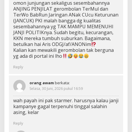
omon junjungan sekaligus sesembahannya
ANJING PENJILAT gerombolan TerMul dan
TerWo BabRun Jaringan ANak CUcu Keturunan
(JANCUK) PKI malah bangga dg kualitas
sesembahannya yg TAK MAMPU MEMENUHI
JANJI POLITIKnya. Sudah begitu, kecurangan,
KKN mereka tumbuh suburkan. Bagaimana,
betulkan hai Aris ODGJ/af/ANONim
Kalian kan mewakili gerombolan tak berguna
yg ada di portal ini lho
Reply
orang awam
berkata:
Selasa, 30 Juni, 2026 pukul 16:59
wah payah ini pak starmer. harusnya kalau janji
kampanye gagal terpenuhi tinggal salahin
asing, kelar
Reply