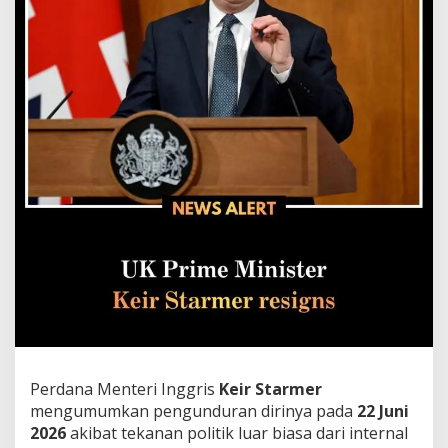
Perdana Menteri Inggris
Keir Starmer
mengumumkan pengunduran dirinya pada
22 Juni
2026
akibat tekanan politik luar biasa dari internal