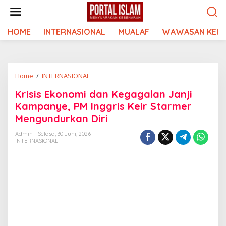
Lewati
ke
konten
HOME
INTERNASIONAL
MUALAF
WAWASAN KEIS
Krisis
Home
/
INTERNASIONAL
Ekonomi
Krisis Ekonomi dan Kegagalan Janji
dan
Kampanye, PM Inggris Keir Starmer
Kegagalan
Janji
Mengundurkan Diri
Kampanye,
Admin
Selasa, 30 Juni, 2026
PM
INTERNASIONAL
Inggris
Keir
Starmer
Mengundurkan
Diri