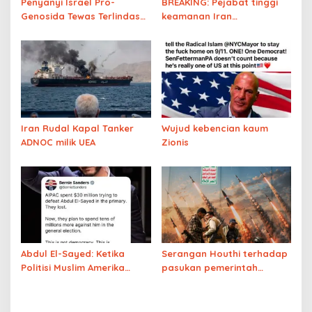
Penyanyi Israel Pro-
BREAKING: Pejabat tinggi
Genosida Tewas Terlindas
keamanan Iran
Kendaraannya Sendiri di
menyatakan bahwa Selat
Yerusalem
Hormuz tidak akan dibuka
kembali sampai Amerika
Serikat memenuhi tuntutan
Iran
Iran Rudal Kapal Tanker
Wujud kebencian kaum
ADNOC milik UEA
Zionis
Abdul El-Sayed: Ketika
Serangan Houthi terhadap
Politisi Muslim Amerika
pasukan pemerintah
Menantang Kekuatan Uang
mengisyaratkan bakal
Jaringan Yahudi
terjadinya pertempuran
besar di Yaman