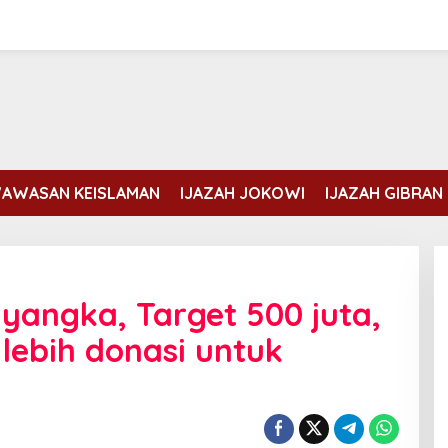
AWASAN KEISLAMAN
IJAZAH JOKOWI
IJAZAH GIBRAN
nyangka, Target 500 juta,
 lebih donasi untuk
Serangan Houthi terhadap
pasukan pemerintah
mengisyaratkan bakal terjadinya
Di DUNIA ISLAM, INTERNASIONAL
|
Sabtu, 8
Agustus, 2026
pertempuran besar di Yaman