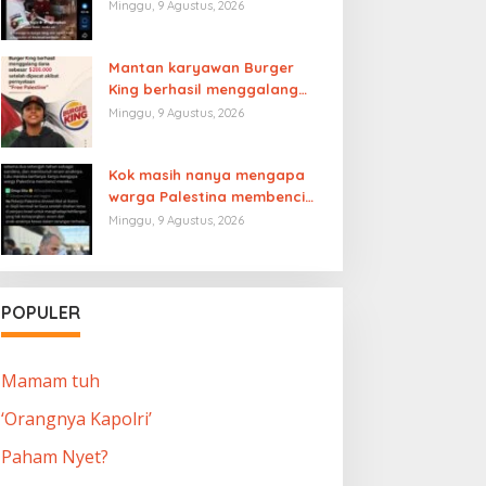
Minggu, 9 Agustus, 2026
Mantan karyawan Burger
King berhasil menggalang
dana $200.000 lebih setelah
Minggu, 9 Agustus, 2026
dipecat akibat pernyataan
“Free Palestine”
Kok masih nanya mengapa
warga Palestina membenci
Israel
Minggu, 9 Agustus, 2026
POPULER
Mamam tuh
‘Orangnya Kapolri’
Paham Nyet?