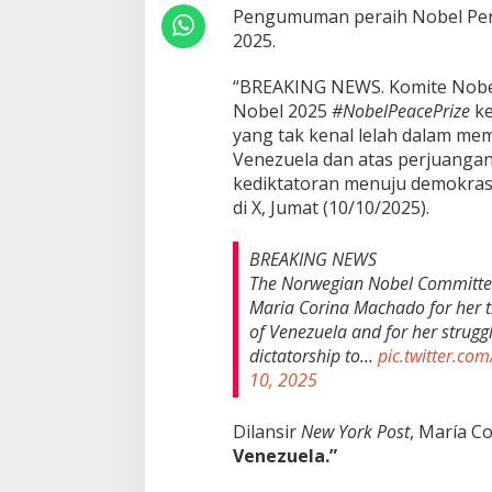
Pengumuman peraih Nobel Perda
2025.
“BREAKING NEWS. Komite Nobe
Nobel 2025
#NobelPeacePrize
k
yang tak kenal lelah dalam me
Venezuela dan atas perjuangann
kediktatoran menuju demokrasi
di X, Jumat (10/10/2025).
BREAKING NEWS
The Norwegian Nobel Committe
Maria Corina Machado for her ti
of Venezuela and for her struggl
dictatorship to…
pic.twitter.co
10, 2025
Dilansir
New York Post
, María C
Venezuela.”