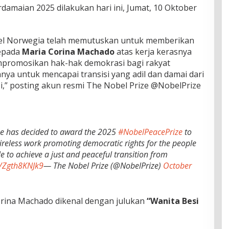
maian 2025 dilakukan hari ini, Jumat, 10 Oktober
l Norwegia telah memutuskan untuk memberikan
epada
Maria Corina Machado
atas kerja kerasnya
mpromosikan hak-hak demokrasi bagi rakyat
ya untuk mencapai transisi yang adil dan damai dari
,” posting akun resmi The Nobel Prize @NobelPrize
e has decided to award the 2025
#NobelPeacePrize
to
reless work promoting democratic rights for the people
e to achieve a just and peaceful transition from
m/Zgth8KNJk9
— The Nobel Prize (@NobelPrize)
October
orina Machado dikenal dengan julukan
“Wanita Besi