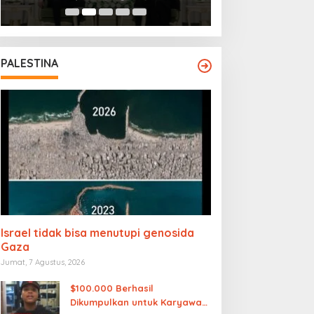
PALESTINA
Israel tidak bisa menutupi genosida
Gaza
Jumat, 7 Agustus, 2026
$100.000 Berhasil
Dikumpulkan untuk Karyawan