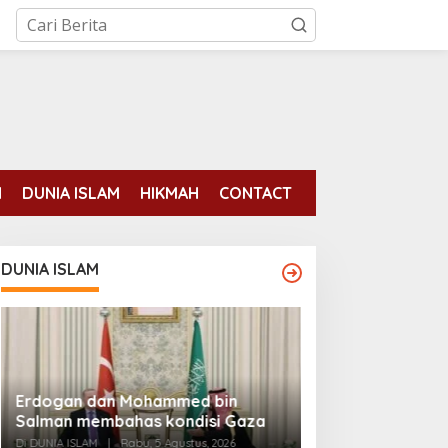
N
DUNIA ISLAM
HIKMAH
CONTACT
DUNIA ISLAM
Pengadilan Mek
Erdogan dan Mohammed bin
Perempuan Muslim
Salman membahas kondisi Gaza
Diizinkan di Fot
Di DUNIA ISLAM, INTERN
Di DUNIA ISLAM
|
Rabu, 5 Agustus, 2026
Agustus, 2026