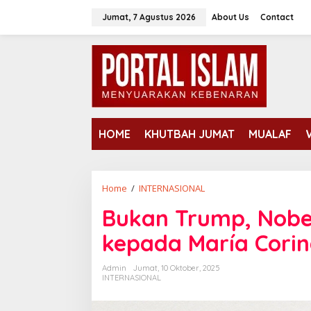
Lewati
Jumat, 7 Agustus 2026
About Us
Contact
ke
konten
HOME
KHUTBAH JUMAT
MUALAF
Bukan
Home
/
INTERNASIONAL
Trump,
Bukan Trump, Nobe
Nobel
Perdamaian
kepada María Cori
2025
Jatuh
Admin
Jumat, 10 Oktober, 2025
kepada
INTERNASIONAL
María
Corina