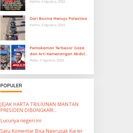
Burger King yang Dipecat
Kamis, 6 Agustus, 2026
karena Mengucapkan “Free
Palestine”
Dari Bosnia Menuju Palestina
Kamis, 6 Agustus, 2026
Pemakaman Terbesar Gaza
dan Arti Kemenangan Abdul
El-Sayed
Rabu, 5 Agustus, 2026
POPULER
JEJAK HARTA TRILIUNAN MANTAN
PRESIDEN DIBONGKAR!…
Lucunya negeri ini
Satu Komentar Bisa Ngerusak Karier