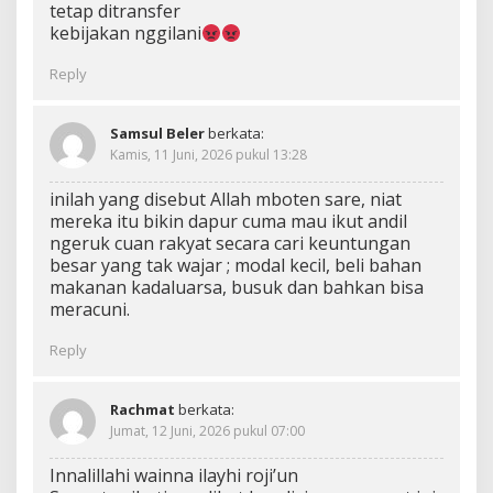
tetap ditransfer
kebijakan nggilani
Reply
Samsul Beler
berkata:
Kamis, 11 Juni, 2026 pukul 13:28
inilah yang disebut Allah mboten sare, niat
mereka itu bikin dapur cuma mau ikut andil
ngeruk cuan rakyat secara cari keuntungan
besar yang tak wajar ; modal kecil, beli bahan
makanan kadaluarsa, busuk dan bahkan bisa
meracuni.
Reply
Rachmat
berkata:
Jumat, 12 Juni, 2026 pukul 07:00
Innalillahi wainna ilayhi roji’un