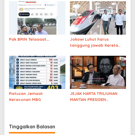
Pak BRIN Telaaaat….
Jokowi Luhut harus
tanggung jawab Kereta
Cepat
Ratusan Jemaat
JEJAK HARTA TRILIUNAN
Keracunan MBG
MANTAN PRESIDEN
DIBONGKAR! Diskusi
Pengamat soal
Kejanggalan Harta
Keluarga Solo
Tinggalkan Balasan