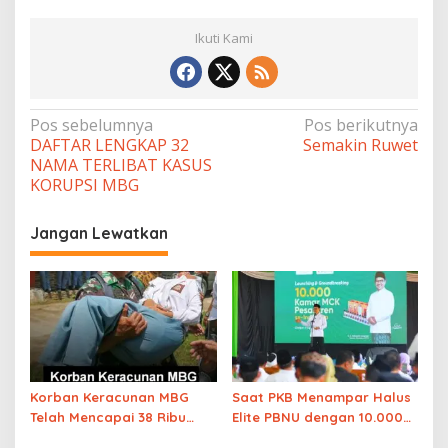
Ikuti Kami
Navigasi
Pos sebelumnya
Pos berikutnya
DAFTAR LENGKAP 32
Semakin Ruwet
pos
NAMA TERLIBAT KASUS
KORUPSI MBG
Jangan Lewatkan
Korban Keracunan MBG
Saat PKB Menampar Halus
Telah Mencapai 38 Ribu
Elite PBNU dengan 10.000
Orang, Ini Rinciannya…
MCK