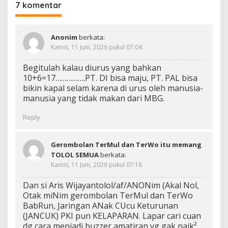
7 komentar
Anonim
berkata:
Kamis, 11 Juni, 2026 pukul 07:04
Begitulah kalau diurus yang bahkan
10+6=17…………….PT. DI bisa maju, PT. PAL bisa
bikin kapal selam karena di urus oleh manusia-
manusia yang tidak makan dari MBG.
Reply
Gerombolan TerMul dan TerWo itu memang
TOLOL SEMUA
berkata:
Kamis, 11 Juni, 2026 pukul 07:16
Dan si Aris Wijayantolol/af/ANONim (Akal Nol,
Otak miNim gerombolan TerMul dan TerWo
BabRun, Jaringan ANak CUcu Keturunan
(JANCUK) PKI pun KELAPARAN. Lapar cari cuan
dg cara menjadi buzzer amatiran yg gak naik²