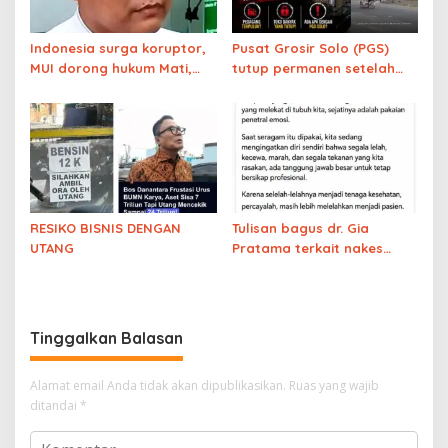
Indonesia surga koruptor,
Pusat Grosir Solo (PGS)
MUI dorong hukum Mati,
tutup permanen setelah
Prabowo punya nyali?
beroperasi selama 21
tahun. Ekonomi meroket?
RESIKO BISNIS DENGAN
Tulisan bagus dr. Gia
UTANG
Pratama terkait nakes
yang membully pasien
BPJS
Tinggalkan Balasan
Alamat email Anda tidak akan dipublikasikan.
Ruas yang wajib
ditandai
*