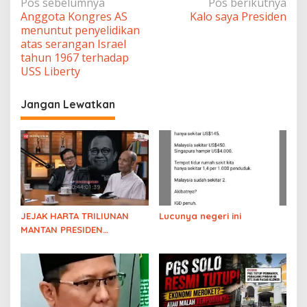
Navigasi
Pos sebelumnya
Pos berikutnya
Anggota Kongres AS
Kalo saya Presiden
pos
menuntut penyelidikan
atas serangan Israel
tahun 1967 terhadap
USS Liberty
Jangan Lewatkan
JEJAK HARTA TRILIUNAN
Lucunya negeri ini
MANTAN PRESIDEN
DIBONGKAR! Diskusi
Pengamat soal
Kejanggalan Harta
Keluarga Solo