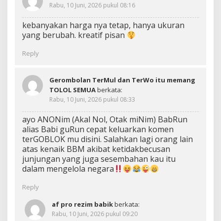
Rabu, 10 Juni, 2026 pukul 08:16
kebanyakan harga nya tetap, hanya ukuran
yang berubah. kreatif pisan
Reply
Gerombolan TerMul dan TerWo itu memang
TOLOL SEMUA
berkata:
Rabu, 10 Juni, 2026 pukul 08:33
ayo ANONim (Akal Nol, Otak miNim) BabRun
alias Babi guRun cepat keluarkan komen
terGOBLOK mu disini. Salahkan lagi orang lain
atas kenaik BBM akibat ketidakbecusan
junjungan yang juga sesembahan kau itu
dalam mengelola negara
Reply
af pro rezim babik
berkata:
Rabu, 10 Juni, 2026 pukul 09:20