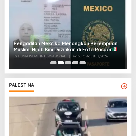
Pengadilan Meksiko Menangkan Perempuan
P
Muslim, Hijab Kini Diizinkan di Foto Paspor
t
t
Di DUNIA ISLAM, INTERNASIONAL
|
Rabu, 5 Agustus, 2026
Di
PALESTINA