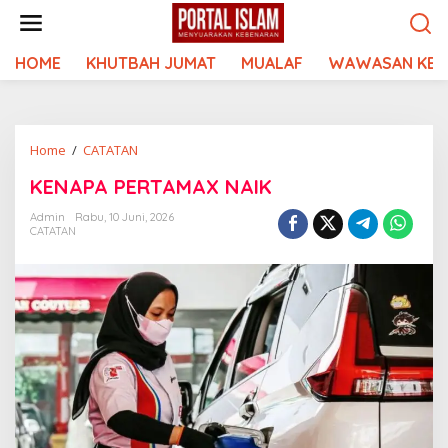
Lewati
ke
konten
HOME
KHUTBAH JUMAT
MUALAF
WAWASAN KEI
KENAPA
Home
/
CATATAN
PERTAMAX
KENAPA PERTAMAX NAIK
NAIK
Admin
Rabu, 10 Juni, 2026
CATATAN