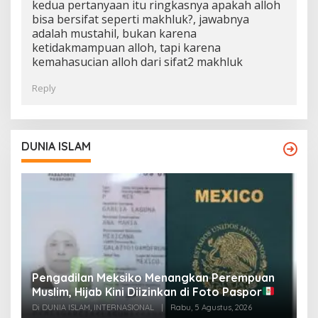
kedua pertanyaan itu ringkasnya apakah alloh
bisa bersifat seperti makhluk?, jawabnya
adalah mustahil, bukan karena
ketidakmampuan alloh, tapi karena
kemahasucian alloh dari sifat2 makhluk
Reply
DUNIA ISLAM
Pengadilan Meksiko Menangkan Perempuan
P
Muslim, Hijab Kini Diizinkan di Foto Paspor
t
t
Di DUNIA ISLAM, INTERNASIONAL
|
Rabu, 5 Agustus, 2026
Di