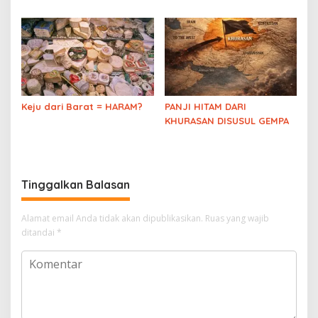
Para Ulama
agama) yang membuat
pelakunya Murtad
Keju dari Barat = HARAM?
PANJI HITAM DARI
KHURASAN DISUSUL GEMPA
Tinggalkan Balasan
Alamat email Anda tidak akan dipublikasikan.
Ruas yang wajib
ditandai
*