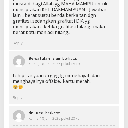
mustahil bagi Allah yg MAHA MAMPU untuk
menciptakan KETIDAKMAMPUAN….Jawaban
lain… berat suatu benda berkaitan dgn
grafitasi..sedangkan grafitasi DIA yg
menciptakan…ketika grafitasi hilang ..maka
berat batu menjadi hilang…
Reply
Bersatulah_Islam
berkata:
Kamis, 18 Juni, 2026 pukul 18:19
tuh prtanyaan org yg lg menghayal.. dan
menghayalnya offside.. kartu merah..
Reply
dn. Dedi
berkata:
Kamis, 18 Juni, 2026 pukul 20:45