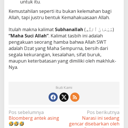
untuk itu.
Kemustahilan seperti itu bukan kelemahan bagi
Allah, tapi justru bentuk Kemahakuasaan Allah.
Itulah makna kalimat
Subhanallah
(سُبْحَانَ ٱللَّٰهِ)
“Maha Suci Allah”
. Kalimat tasbih ini adalah
pengakuan seorang hamba bahwa Allah SWT
adalah Dzat yang Maha Sempurna, bersih dari
segala kekurangan, kesalahan, sifat buruk,
maupun keterbatasan yang dimiliki oleh makhluk-
Nya.
Ikuti Kami
Navigasi
Pos sebelumnya
Pos berikutnya
Bloomberg antek asing
Narasi ini sedang
pos
gencar disebarkan oleh