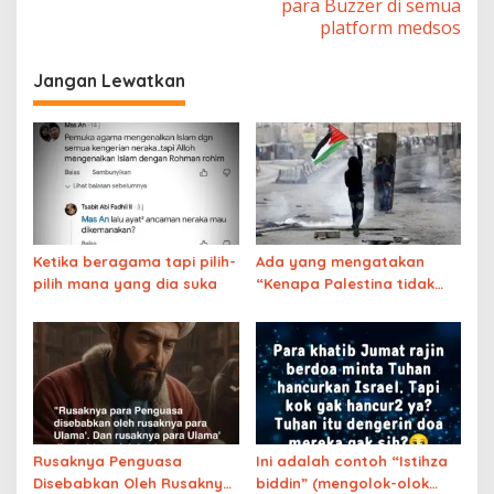
para Buzzer di semua
platform medsos
Jangan Lewatkan
Ketika beragama tapi pilih-
Ada yang mengatakan
pilih mana yang dia suka
“Kenapa Palestina tidak
ditolong oleh Allah?”
Rusaknya Penguasa
Ini adalah contoh “Istihza
Disebabkan Oleh Rusaknya
biddin” (mengolok-olok