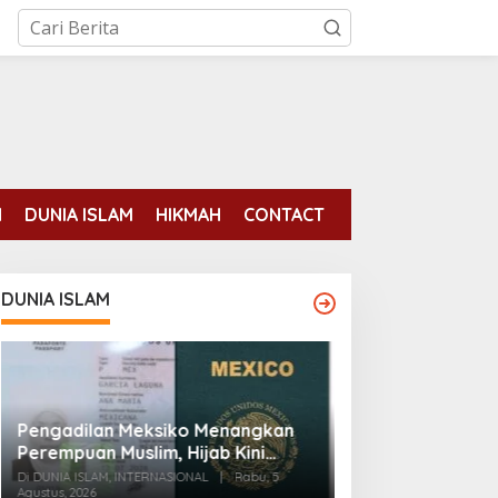
N
DUNIA ISLAM
HIKMAH
CONTACT
DUNIA ISLAM
Pengadilan Meksiko Menangkan
Para mantan ten
Perempuan Muslim, Hijab Kini
binaan AS tela
Diizinkan di Foto Paspor
Di DUNIA ISLAM, INTERNASIONAL
|
Rabu, 5
pemberontakan 
Agustus, 2026
Di DUNIA ISLAM
|
Senin