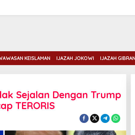
WAWASAN KEISLAMAN
IJAZAH JOKOWI
IJAZAH GIBRA
idak Sejalan Dengan Trump
icap TERORIS
Erdogan dan Mohammed bin
Salman membahas kondisi Gaza
Di DUNIA ISLAM
|
Rabu, 5 Agustus, 2026