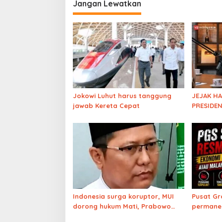
Jangan Lewatkan
Jokowi Luhut harus tanggung
JEJAK H
jawab Kereta Cepat
PRESIDEN
Pengamat
Harta Ke
Indonesia surga koruptor, MUI
Pusat Gr
dorong hukum Mati, Prabowo
permanen
punya nyali?
selama 2