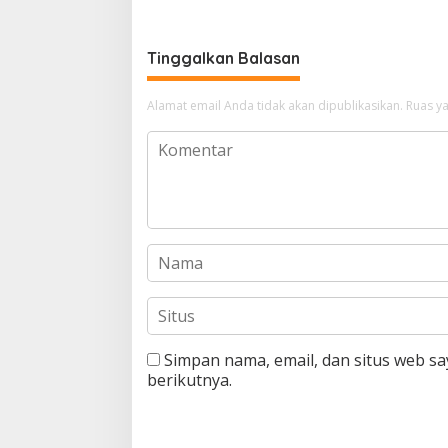
meroket
Tinggalkan Balasan
Alamat email Anda tidak akan dipublikasikan.
Ruas ya
Simpan nama, email, dan situs web s
berikutnya.