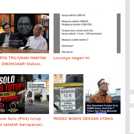
ARTA TRILIUNAN MANTAN
Lucunya negeri ini
 DIBONGKAR! Diskusi
 soal Kejanggalan
luarga Solo
osir Solo (PGS) tutup
RESIKO BISNIS DENGAN UTANG
 setelah beroperasi
1 tahun. Ekonomi