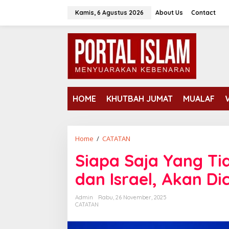
Lewati
Kamis, 6 Agustus 2026
About Us
Contact
ke
konten
HOME
KHUTBAH JUMAT
MUALAF
Siapa
Home
/
CATATAN
Saja
Siapa Saja Yang T
Yang
Tidak
dan Israel, Akan D
Sejalan
Dengan
Admin
Rabu, 26 November, 2025
Trump
CATATAN
dan
Israel,