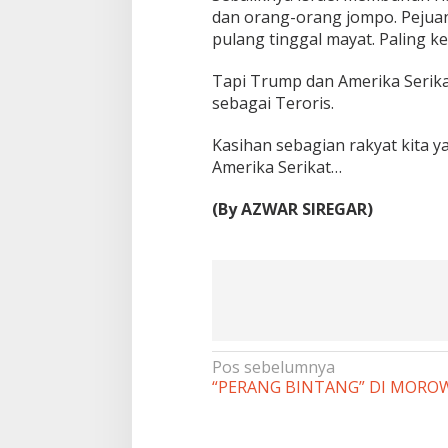
dan orang-orang jompo. Pejua
pulang tinggal mayat. Paling kec
Tapi Trump dan Amerika Serika
sebagai Teroris.
Kasihan sebagian rakyat kita 
Amerika Serikat…
(By AZWAR SIREGAR)
Navigasi
Pos sebelumnya
“PERANG BINTANG” DI MORO
pos