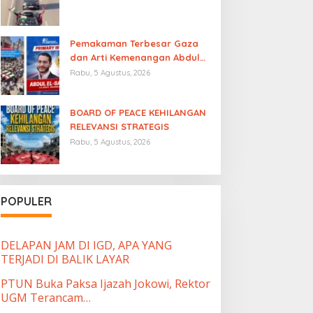
Pemakaman Terbesar Gaza
dan Arti Kemenangan Abdul
El-Sayed
Rabu, 5 Agustus, 2026
BOARD OF PEACE KEHILANGAN
RELEVANSI STRATEGIS
Rabu, 5 Agustus, 2026
POPULER
DELAPAN JAM DI IGD, APA YANG
TERJADI DI BALIK LAYAR
PTUN Buka Paksa Ijazah Jokowi, Rektor
UGM Terancam…