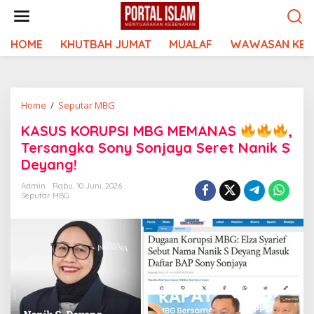
Lewati
ke
konten
HOME
KHUTBAH JUMAT
MUALAF
WAWASAN KEI
KASUS
Home
/
Seputar MBG
KORUPSI
KASUS KORUPSI MBG MEMANAS
,
MBG
Tersangka Sony Sonjaya Seret Nanik S
MEMANAS
Deyang!
Admin
Rabu, 10 Juni, 2026
Seputar MBG
,
Tersangka
Sony
Sonjaya
Seret
Nanik
S
Deyang!