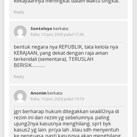
kekayaannya meningkat dalam waktu singkat.
Reply
Sontoloyo
berkata:
Rabu, 10 Juni, 2026 pukul 17:38
bentuk negara nya REPUBLIK, tata kelola nya
KERAJAAN, yang dekat dengan raja aman
terkendali (sementara), TERUSLAH
BERISIK…………
Reply
Anonim
berkata:
Rabu, 10 Juni, 2026 pukul 19:19
jgn berharap hukum ditegakkan seadil2nya di
rezim ini dan rezim yg sebelumnya. paling
ujung2nya kasusnya menghilang. sprt byk
kasus2 yg lain. prcya lah ..klau sdh menyentuh
ke penguasa..pasti kasusnya akan menghilang.