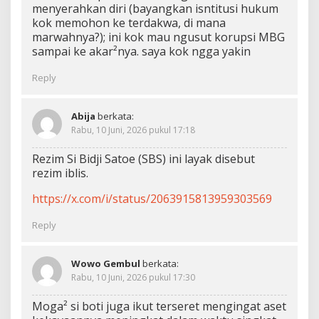
menyerahkan diri (bayangkan isntitusi hukum
kok memohon ke terdakwa, di mana
marwahnya?); ini kok mau ngusut korupsi MBG
sampai ke akar²nya. saya kok ngga yakin
Reply
Abija
berkata:
Rabu, 10 Juni, 2026 pukul 17:18
Rezim Si Bidji Satoe (SBS) ini layak disebut
rezim iblis.
https://x.com/i/status/2063915813959303569
Reply
Wowo Gembul
berkata:
Rabu, 10 Juni, 2026 pukul 17:30
Moga² si boti juga ikut terseret mengingat aset