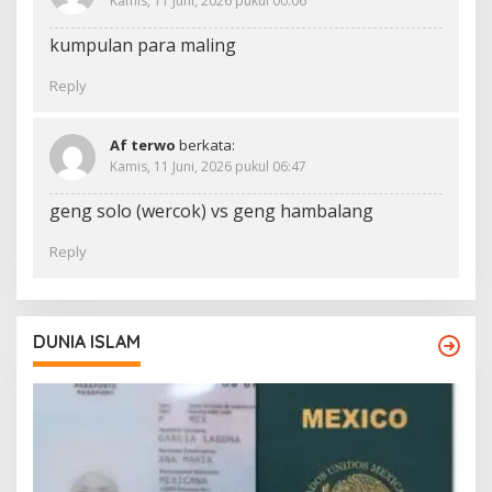
Kamis, 11 Juni, 2026 pukul 00:06
kumpulan para maling
Reply
Af terwo
berkata:
Kamis, 11 Juni, 2026 pukul 06:47
geng solo (wercok) vs geng hambalang
Reply
DUNIA ISLAM