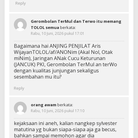
Reply
Gerombolan TerMul dan Terwo itu memang
TOLOL semua
berkata:
Rabu, 10 Juni, 2026 pukul 17:01
Bagaimana hai ANJING PENJILAT Aris
WijayanTOLOL/af/ANONim (Akal Nol, Otak
miNim), Jaringan ANak Cucu Keturunan
(JANCUK) PKI, Gerombolan TerMul an terWo
dengan kualitas junjungan sekaligus
sesembahan mu itu?
Reply
orang awam
berkata:
Rabu, 10 Juni, 2026 pukul 17:10
kejaksaan ini aneh, kalian nangkep sylvester
matutina yg bukan siapa-siapa aja ga becus,
bahkan sampai memohon agar dia