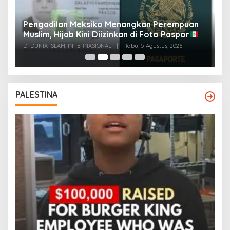
Pengadilan Meksiko Menangkan Perempuan
P
Muslim, Hijab Kini Diizinkan di Foto Paspor
t
t
Di DUNIA ISLAM, INTERNASIONAL
|
Rabu, 5 Agustus, 2026
Di
PALESTINA