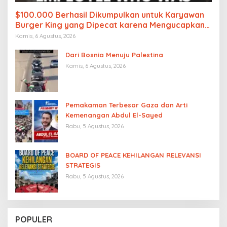
$100.000 Berhasil Dikumpulkan untuk Karyawan
Burger King yang Dipecat karena Mengucapkan
“Free Palestine”
Kamis, 6 Agustus, 2026
Dari Bosnia Menuju Palestina
Kamis, 6 Agustus, 2026
Pemakaman Terbesar Gaza dan Arti
Kemenangan Abdul El-Sayed
Rabu, 5 Agustus, 2026
BOARD OF PEACE KEHILANGAN RELEVANSI
STRATEGIS
Rabu, 5 Agustus, 2026
POPULER