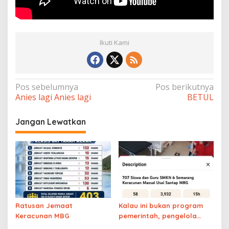
Ikuti Kami
Navigasi
Pos sebelumnya
Pos berikutnya
Anies lagi Anies lagi
BETUL
pos
Jangan Lewatkan
Ratusan Jemaat
Kalau ini bukan program
Keracunan MBG
pemerintah, pengelola
dapur sudah masuk bui