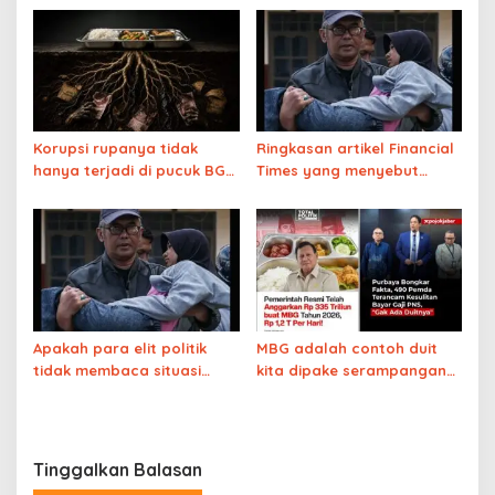
Korupsi rupanya tidak
Ringkasan artikel Financial
hanya terjadi di pucuk BGN
Times yang menyebut
tapi juga di akarnya
program MBG gagal total
Apakah para elit politik
MBG adalah contoh duit
tidak membaca situasi
kita dipake serampangan
yang berbahaya ini?
alias asal-asalan
Tinggalkan Balasan