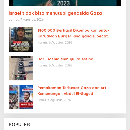
Israel tidak bisa menutupi genosida Gaza
Jumat, 7 Agustus, 2026
$100.000 Berhasil Dikumpulkan untuk
Karyawan Burger King yang Dipecat
karena Mengucapkan “Free Palestine”
Kamis, 6 Agustus, 2026
Dari Bosnia Menuju Palestina
Kamis, 6 Agustus, 2026
Pemakaman Terbesar Gaza dan Arti
Kemenangan Abdul El-Sayed
Rabu, 5 Agustus, 2026
POPULER