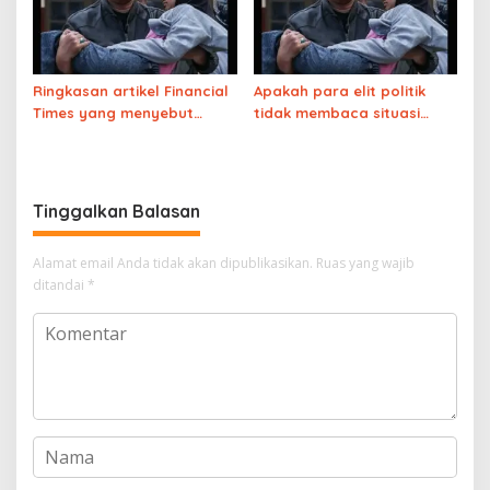
Ringkasan artikel Financial
Apakah para elit politik
Times yang menyebut
tidak membaca situasi
program MBG gagal total
yang berbahaya ini?
Tinggalkan Balasan
Alamat email Anda tidak akan dipublikasikan.
Ruas yang wajib
ditandai
*