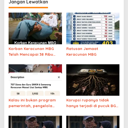
Jangan Lewatkan
Korban Keracunan MBG
Ratusan Jemaat
Telah Mencapai 38 Ribu
Keracunan MBG
Orang, Ini Rinciannya…
Kalau ini bukan program
Korupsi rupanya tidak
pemerintah, pengelola
hanya terjadi di pucuk BGN
dapur sudah masuk bui
tapi juga di akarnya