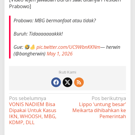
Prabowo]
Prabowo: MBG bermanfaat atau tidak?
Buruh: Tidaaaaaaakkk!
Gue:
pic.twitter.com/UC9WbnKKNm
— herwin
(@bangherwin)
May 1, 2026
Ikuti Kami
Navigasi
Pos sebelumnya
Pos berikutnya
VONIS NADIEM Bisa
Lippo ‘untung besar’
pos
Dipakai Untuk Kasus
Meikarta dihibahkan ke
IKN, WHOOSH, MBG,
Pemerintah
KDMP, DLL