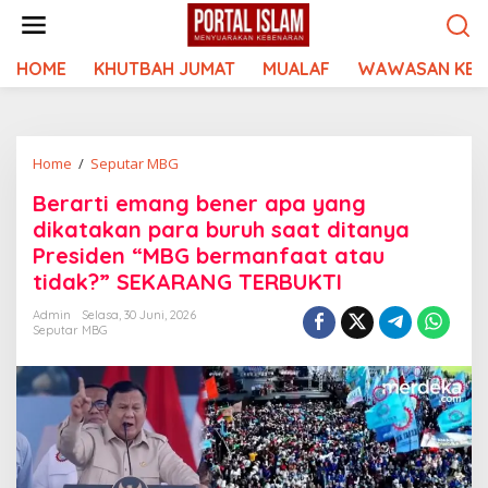
Lewati
ke
konten
HOME
KHUTBAH JUMAT
MUALAF
WAWASAN KEI
Berarti
Home
/
Seputar MBG
emang
Berarti emang bener apa yang
bener
dikatakan para buruh saat ditanya
apa
yang
Presiden “MBG bermanfaat atau
dikatakan
tidak?” SEKARANG TERBUKTI
para
buruh
Admin
Selasa, 30 Juni, 2026
Seputar MBG
saat
ditanya
Presiden
"MBG
bermanfaat
atau
tidak?"