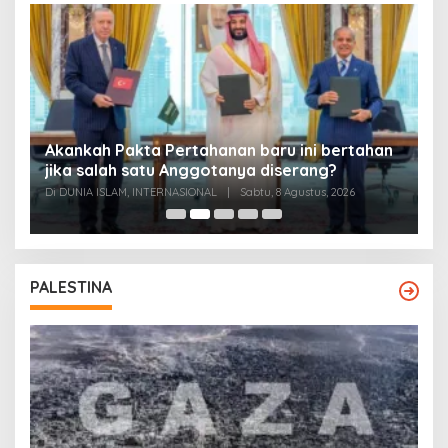
Akankah Pakta Pertahanan baru ini bertahan
A
ya
jika salah satu Anggotanya diserang?
T
Di DUNIA ISLAM, INTERNASIONAL
|
Sabtu, 8 Agustus, 2026
Di
PALESTINA