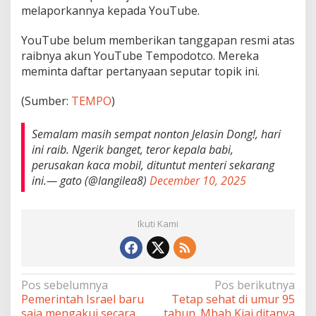
melaporkannya kepada YouTube.
YouTube belum memberikan tanggapan resmi atas
raibnya akun YouTube Tempodotco. Mereka
meminta daftar pertanyaan seputar topik ini.
(Sumber:
TEMPO
)
Semalam masih sempat nonton Jelasin Dong!, hari
ini raib. Ngerik banget, teror kepala babi,
perusakan kaca mobil, dituntut menteri sekarang
ini.— gato (@langilea8)
December 10, 2025
Ikuti Kami
Navigasi
Pos sebelumnya
Pos berikutnya
Pemerintah Israel baru
Tetap sehat di umur 95
pos
saja mengakui secara
tahun. Mbah Kiai ditanya