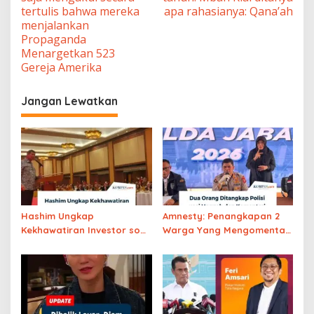
tertulis bahwa mereka
apa rahasianya: Qana’ah
menjalankan
Propaganda
Menargetkan 523
Gereja Amerika
Jangan Lewatkan
Hashim Ungkap
Amnesty: Penangkapan 2
Kekhawatiran Investor soal
Warga Yang Mengomentari
Pemerintahan Prabowo-
Pidato Prabowo Soal Nuklir
Gibran, INI PENYEBABNYA
Iran Langgar Putusan MK
PAK