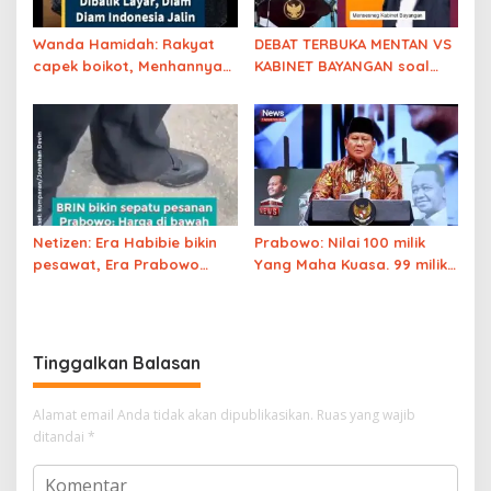
Wanda Hamidah: Rakyat
DEBAT TERBUKA MENTAN VS
capek boikot, Menhannya
KABINET BAYANGAN soal
malah endorse perusahaan
Klaim SWASEMBADA PANGAN
teroris Israel
Netizen: Era Habibie bikin
Prabowo: Nilai 100 milik
pesawat, Era Prabowo
Yang Maha Kuasa. 99 milik
BRIN produknya bikin
Presiden Republik
sepatu karet
Indonesia
Tinggalkan Balasan
Alamat email Anda tidak akan dipublikasikan.
Ruas yang wajib
ditandai
*