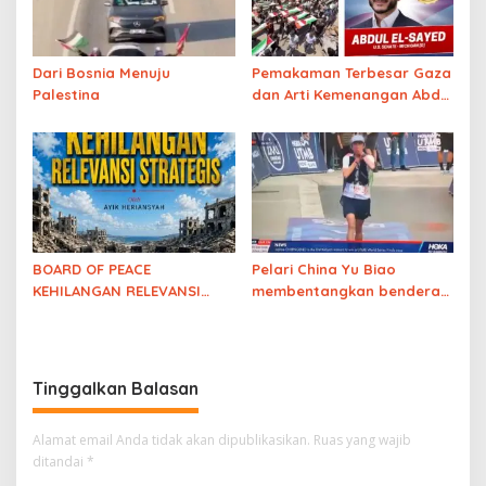
Dari Bosnia Menuju
Pemakaman Terbesar Gaza
Palestina
dan Arti Kemenangan Abdul
El-Sayed
BOARD OF PEACE
Pelari China Yu Biao
KEHILANGAN RELEVANSI
membentangkan bendera
STRATEGIS
Palestina
usai finish di
ajang UTMB Mont-Blanc
sambil menutup mulut atas
“diamnya dunia
Tinggalkan Balasan
internasional”
Alamat email Anda tidak akan dipublikasikan.
Ruas yang wajib
ditandai
*