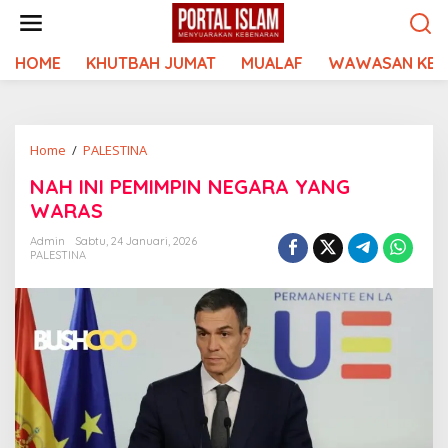
Lewati
ke
konten
HOME
KHUTBAH JUMAT
MUALAF
WAWASAN KEI
NAH
Home
/
PALESTINA
INI
NAH INI PEMIMPIN NEGARA YANG
PEMIMPIN
WARAS
NEGARA
YANG
Admin
Sabtu, 24 Januari, 2026
WARAS
PALESTINA