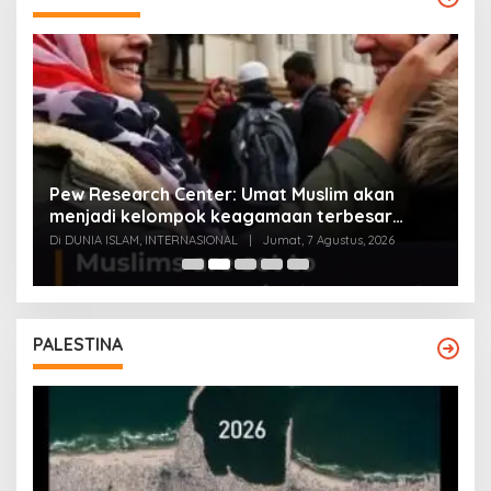
Pew Research Center: Umat Muslim akan
E
menjadi kelompok keagamaan terbesar
m
kedua di AS 2040 kalahkan Yahudi
Di DUNIA ISLAM, INTERNASIONAL
|
Jumat, 7 Agustus, 2026
Di
PALESTINA