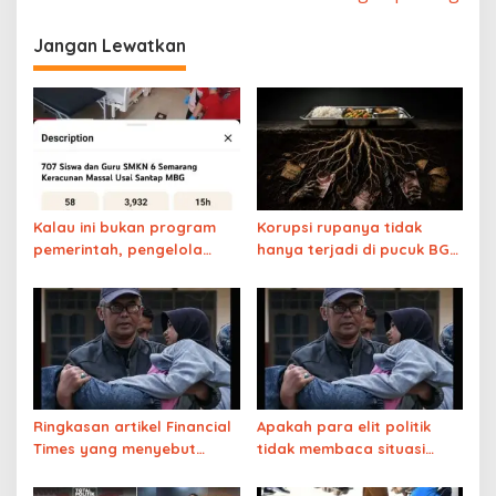
Jangan Lewatkan
Kalau ini bukan program
Korupsi rupanya tidak
pemerintah, pengelola
hanya terjadi di pucuk BGN
dapur sudah masuk bui
tapi juga di akarnya
Ringkasan artikel Financial
Apakah para elit politik
Times yang menyebut
tidak membaca situasi
program MBG gagal total
yang berbahaya ini?