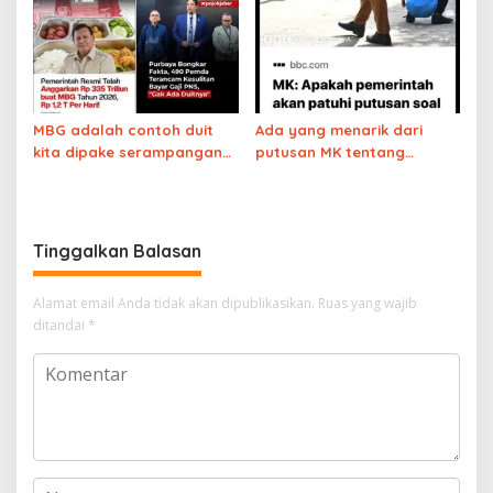
MBG adalah contoh duit
Ada yang menarik dari
kita dipake serampangan
putusan MK tentang
alias asal-asalan
anggaran MBG
Tinggalkan Balasan
Alamat email Anda tidak akan dipublikasikan.
Ruas yang wajib
ditandai
*