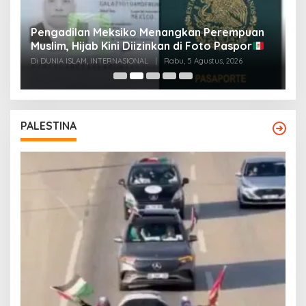
Pengadilan Meksiko Menangkan Perempuan
P
Muslim, Hijab Kini Diizinkan di Foto Paspor
t
t
Di DUNIA ISLAM, INTERNASIONAL
|
Rabu, 5 Agustus, 2026
Di
PALESTINA