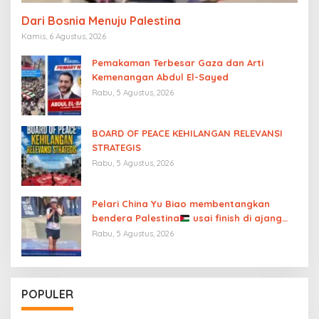
Dari Bosnia Menuju Palestina
Kamis, 6 Agustus, 2026
Pemakaman Terbesar Gaza dan Arti
Kemenangan Abdul El-Sayed
Rabu, 5 Agustus, 2026
BOARD OF PEACE KEHILANGAN RELEVANSI
STRATEGIS
Rabu, 5 Agustus, 2026
Pelari China Yu Biao membentangkan
bendera Palestina
usai finish di ajang
UTMB Mont-Blanc sambil menutup mulut
Rabu, 5 Agustus, 2026
atas “diamnya dunia internasional”
POPULER