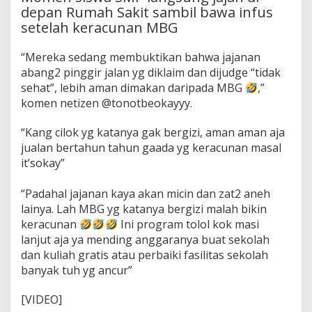
depan Rumah Sakit sambil bawa infus
setelah keracunan MBG
“Mereka sedang membuktikan bahwa jajanan
abang2 pinggir jalan yg diklaim dan dijudge “tidak
sehat”, lebih aman dimakan daripada MBG
,”
komen netizen @tonotbeokayyy.
“Kang cilok yg katanya gak bergizi, aman aman aja
jualan bertahun tahun gaada yg keracunan masal
it’sokay”
“Padahal jajanan kaya akan micin dan zat2 aneh
lainya. Lah MBG yg katanya bergizi malah bikin
keracunan
Ini program tolol kok masi
lanjut aja ya mending anggaranya buat sekolah
dan kuliah gratis atau perbaiki fasilitas sekolah
banyak tuh yg ancur”
[VIDEO]