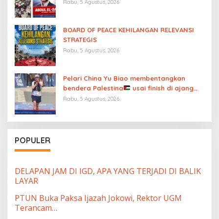
Rabu, 5 Agustus, 2026
BOARD OF PEACE KEHILANGAN RELEVANSI
STRATEGIS
Rabu, 5 Agustus, 2026
Pelari China Yu Biao membentangkan
bendera Palestina
usai finish di ajang
UTMB Mont-Blanc sambil menutup mulut
Rabu, 5 Agustus, 2026
atas “diamnya dunia internasional”
POPULER
DELAPAN JAM DI IGD, APA YANG TERJADI DI BALIK
LAYAR
PTUN Buka Paksa Ijazah Jokowi, Rektor UGM
Terancam…