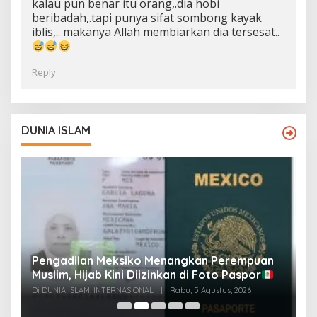
kalau pun benar itu orang,.dia hobi
beribadah,.tapi punya sifat sombong kayak
iblis,.. makanya Allah membiarkan dia tersesat..
Reply
DUNIA ISLAM
Pengadilan Meksiko Menangkan Perempuan
P
Muslim, Hijab Kini Diizinkan di Foto Paspor
t
t
Di DUNIA ISLAM, INTERNASIONAL
|
Rabu, 5 Agustus, 2026
Di