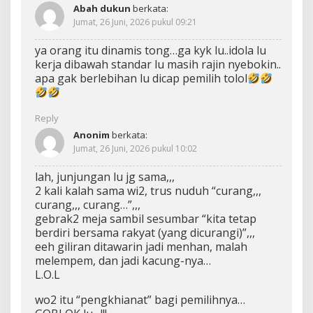
Abah dukun
berkata:
Jumat, 26 Juni, 2026 pukul 09:21
ya orang itu dinamis tong…ga kyk lu..idola lu
kerja dibawah standar lu masih rajin nyebokin..
apa gak berlebihan lu dicap pemilih tolol
Reply
Anonim
berkata:
Jumat, 26 Juni, 2026 pukul 10:02
lah, junjungan lu jg sama,,,
2 kali kalah sama wi2, trus nuduh “curang,,,
curang,,, curang…”,,,
gebrak2 meja sambil sesumbar “kita tetap
berdiri bersama rakyat (yang dicurangi)”,,,
eeh giliran ditawarin jadi menhan, malah
melempem, dan jadi kacung-nya…
L.O.L
wo2 itu “pengkhianat” bagi pemilihnya…