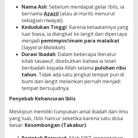
Nama Asli
: Sebelum mendapat gelar Iblis, ia
bernama
Azazil
(atau al-Harits menurut
sebagian riwayat).
Kedudukan Tinggi
: Karena ketaatannya yang
luar biasa, ia diangkat ke langit dan dipercaya
menjadi
pemimpin/imam para malaikat
(
Sayyid al-Malaikah
).
Durasi Ibadah
: Dalam beberapa literatur
kitab tasawuf, disebutkan bahwa ia telah
beribadah kepada Allah selama
puluhan ribu
tahun
. Tidak ada satu jengkal tempat pun di
bumi dan langit melainkan pernah menjadi
tempat bersujudnya.
Penyebab Kehancuran Iblis
Meskipun memiliki tumpukan amal ibadah dan ilmu
yang luas, Iblis hancur seketika karena satu dosa
besar:
Kesombongan (Takabur)
.
Perintah Bersujud
: Allah SWT menciptakan