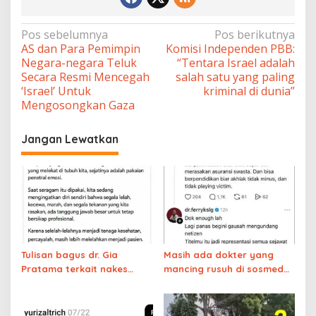
Navigasi
Pos sebelumnya
Pos berikutnya
AS dan Para Pemimpin
Komisi Independen PBB:
pos
Negara-negara Teluk
“Tentara Israel adalah
Secara Resmi Mencegah
salah satu yang paling
‘Israel’ Untuk
kriminal di dunia”
Mengosongkan Gaza
Jangan Lewatkan
Tulisan bagus dr. Gia
Masih ada dokter yang
Pratama terkait nakes
mancing rusuh di sosmed
yang membully pasien
sampai diingatkan sesama
BPJS
dokter