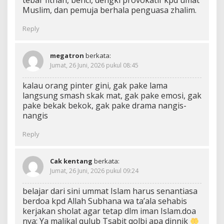
tebar fitnah, benci, dengki provokatif kpd umat
Muslim, dan pemuja berhala penguasa zhalim.
Reply
megatron
berkata:
Jumat, 26 Juni, 2026 pukul 08:45
kalau orang pinter gini, gak pake lama
langsung smash skak mat, gak pake emosi, gak
pake bekak bekok, gak pake drama nangis-
nangis
Reply
Cak kentang
berkata:
Jumat, 26 Juni, 2026 pukul 09:24
belajar dari sini ummat Islam harus senantiasa
berdoa kpd Allah Subhana wa ta’ala sehabis
kerjakan sholat agar tetap dlm iman Islam.doa
nya: Ya malikal qulub Tsabit qolbi apa dinnik