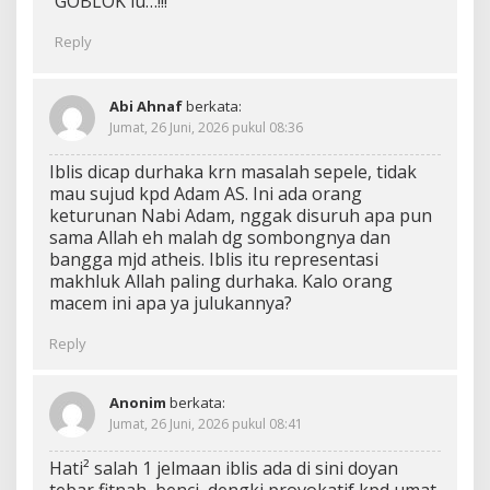
GOBLOK lu…!!!
Reply
Abi Ahnaf
berkata:
Jumat, 26 Juni, 2026 pukul 08:36
Iblis dicap durhaka krn masalah sepele, tidak
mau sujud kpd Adam AS. Ini ada orang
keturunan Nabi Adam, nggak disuruh apa pun
sama Allah eh malah dg sombongnya dan
bangga mjd atheis. Iblis itu representasi
makhluk Allah paling durhaka. Kalo orang
macem ini apa ya julukannya?
Reply
Anonim
berkata:
Jumat, 26 Juni, 2026 pukul 08:41
Hati² salah 1 jelmaan iblis ada di sini doyan