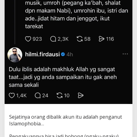
Sejatinya orang dibalik akun itu adalah penganut
Islamophobia…
Pengakuannya bisa jadi bohong (ngaku-ngaku),