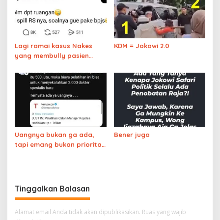
Lagi ramai kasus Nakes
KDM = Jokowi 2.0
yang membully pasien
BPJS yang menunggu lama,
ternyata pasien itu
akhirnya meninggal
Uangnya bukan ga ada,
Bener juga
tapi emang bukan prioritas
aja
Tinggalkan Balasan
Alamat email Anda tidak akan dipublikasikan.
Ruas yang wajib