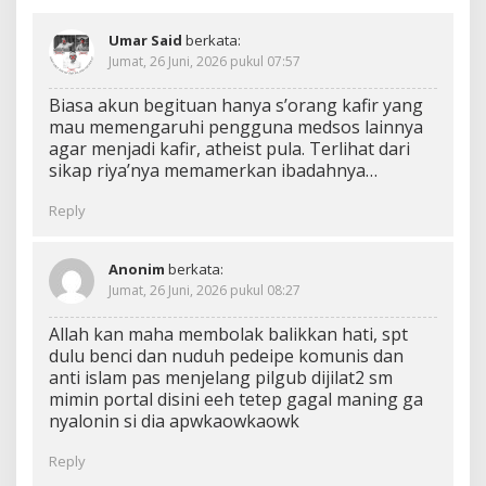
Umar Said
berkata:
Jumat, 26 Juni, 2026 pukul 07:57
Biasa akun begituan hanya s’orang kafir yang
mau memengaruhi pengguna medsos lainnya
agar menjadi kafir, atheist pula. Terlihat dari
sikap riya’nya memamerkan ibadahnya…
Reply
Anonim
berkata:
Jumat, 26 Juni, 2026 pukul 08:27
Allah kan maha membolak balikkan hati, spt
dulu benci dan nuduh pedeipe komunis dan
anti islam pas menjelang pilgub dijilat2 sm
mimin portal disini eeh tetep gagal maning ga
nyalonin si dia apwkaowkaowk
Reply