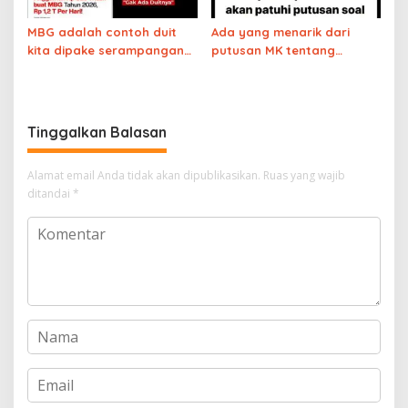
MBG adalah contoh duit
Ada yang menarik dari
kita dipake serampangan
putusan MK tentang
alias asal-asalan
anggaran MBG
Tinggalkan Balasan
Alamat email Anda tidak akan dipublikasikan.
Ruas yang wajib
ditandai
*