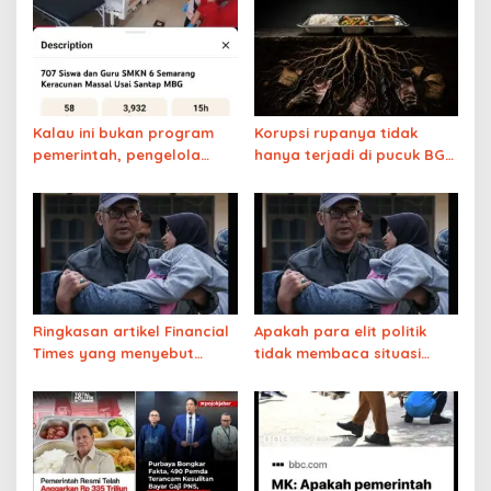
Kalau ini bukan program
Korupsi rupanya tidak
pemerintah, pengelola
hanya terjadi di pucuk BGN
dapur sudah masuk bui
tapi juga di akarnya
Ringkasan artikel Financial
Apakah para elit politik
Times yang menyebut
tidak membaca situasi
program MBG gagal total
yang berbahaya ini?