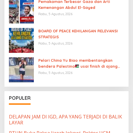
Pemakaman Terbesar Gaza dan Arti
Kemenangan Abdul El-Sayed
Rabu, 5 Agustus, 2026
BOARD OF PEACE KEHILANGAN RELEVANSI
STRATEGIS
Rabu, 5 Agustus, 2026
Pelari China Yu Biao membentangkan
bendera Palestina
usai finish di ajang
UTMB Mont-Blanc sambil menutup mulut
Rabu, 5 Agustus, 2026
atas “diamnya dunia internasional”
POPULER
DELAPAN JAM DI IGD, APA YANG TERJADI DI BALIK
LAYAR
PTUN Buka Paksa Ijazah Jokowi, Rektor UGM