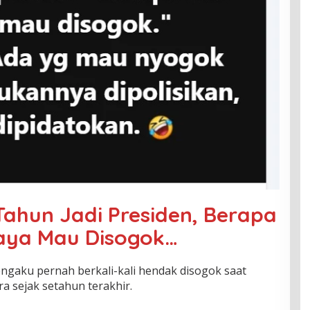
ahun Jadi Presiden, Berapa
Saya Mau Disogok…
gaku pernah berkali-kali hendak disogok saat
a sejak setahun terakhir.