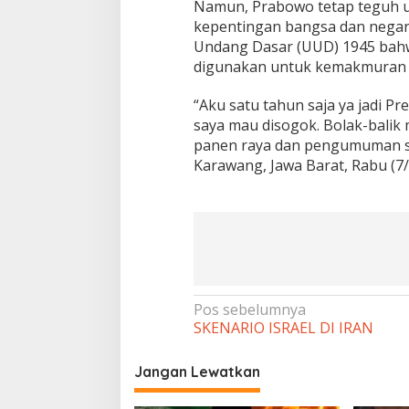
Namun, Prabowo tetap teguh 
kepentingan bangsa dan negar
Undang Dasar (UUD) 1945 bahw
digunakan untuk kemakmuran 
“Aku satu tahun saja ya jadi Pr
saya mau disogok. Bolak-balik m
panen raya dan pengumuman s
Karawang, Jawa Barat, Rabu (7/
Navigasi
Pos sebelumnya
SKENARIO ISRAEL DI IRAN
pos
Jangan Lewatkan