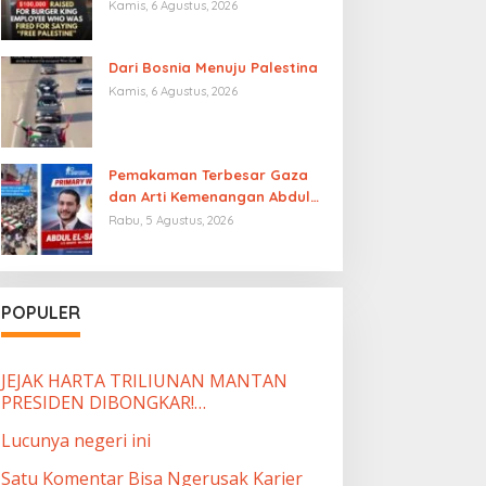
Burger King yang Dipecat
Kamis, 6 Agustus, 2026
karena Mengucapkan “Free
Palestine”
Dari Bosnia Menuju Palestina
Kamis, 6 Agustus, 2026
Pemakaman Terbesar Gaza
dan Arti Kemenangan Abdul
El-Sayed
Rabu, 5 Agustus, 2026
POPULER
JEJAK HARTA TRILIUNAN MANTAN
PRESIDEN DIBONGKAR!…
Lucunya negeri ini
Satu Komentar Bisa Ngerusak Karier