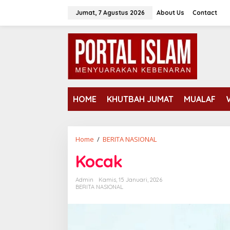
Lewati
Jumat, 7 Agustus 2026
About Us
Contact
ke
konten
HOME
KHUTBAH JUMAT
MUALAF
Kocak
Home
/
BERITA NASIONAL
Kocak
Admin
Kamis, 15 Januari, 2026
BERITA NASIONAL