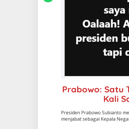
Prabowo: Satu T
Kali 
Presiden Prabowo Subianto men
menjabat sebagai Kepala Negar