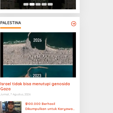
PALESTINA
Israel tidak bisa menutupi genosida
Gaza
Jumat, 7 Agustus, 2026
$100.000 Berhasil
Dikumpulkan untuk Karyawan