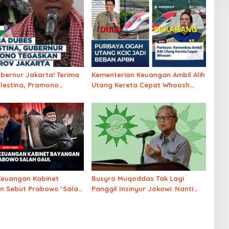
bernur Jakarta! Terima
Kementerian Keuangan Ambil Alih
lestina, Pramono
Utang Kereta Cepat Whoosh
 Dukungan Untuk
WKWKWKWK
an Palestina
Keuangan Kabinet
Busyro Muqoddas Tak Lagi
n Sebut Prabowo ‘Salah
Panggil Insinyur Jokowi: Nanti
Saya Dikira Memperkuat Keaslian
Ijazahnya,
Naudzubillahimindzalik