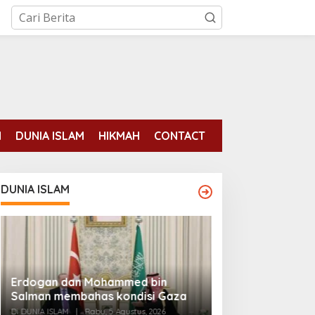
N
DUNIA ISLAM
HIKMAH
CONTACT
DUNIA ISLAM
Pengadilan Mek
Erdogan dan Mohammed bin
Perempuan Muslim
Salman membahas kondisi Gaza
Diizinkan di Fot
Di DUNIA ISLAM, INTERN
Di DUNIA ISLAM
|
Rabu, 5 Agustus, 2026
Agustus, 2026