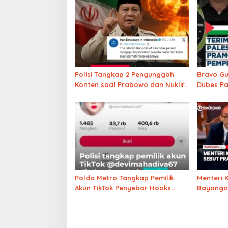
Polisi Tangkap 2 Pengunggah
Bravo Gu
Konten soal Prabowo dan Nuklir
Dubes Pa
Iran
Tegaskan
Perjuang
Polda Metro Tangkap Pemilik
Menteri 
Akun TikTok Penyebar Hoaks
Bayanga
Rencana Demo Agustus
Gaul’