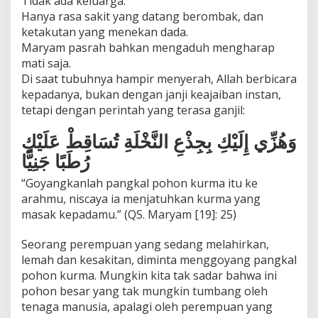
Tidak ada keluarga.
Hanya rasa sakit yang datang berombak, dan
ketakutan yang menekan dada.
Maryam pasrah bahkan mengaduh mengharap
mati saja.
Di saat tubuhnya hampir menyerah, Allah berbicara
kepadanya, bukan dengan janji keajaiban instan,
tetapi dengan perintah yang terasa ganjil:
وَهُزِّي إِلَيْكِ بِجِذْعِ النَّخْلَةِ تُسَاقِطْ عَلَيْكِ
رُطَبًا جَنِيًّا
“Goyangkanlah pangkal pohon kurma itu ke
arahmu, niscaya ia menjatuhkan kurma yang
masak kepadamu.” (QS. Maryam [19]: 25)
Seorang perempuan yang sedang melahirkan,
lemah dan kesakitan, diminta menggoyang pangkal
pohon kurma. Mungkin kita tak sadar bahwa ini
pohon besar yang tak mungkin tumbang oleh
tenaga manusia, apalagi oleh perempuan yang