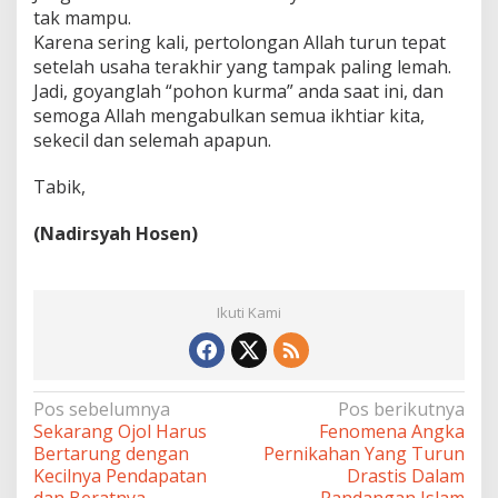
tak mampu.
setelah usaha terakhir yang tampak paling lemah.
Jadi, goyanglah “pohon kurma” anda saat ini, dan
semoga Allah mengabulkan semua ikhtiar kita,
sekecil dan selemah apapun.
Tabik,
(Nadirsyah Hosen)
Ikuti Kami
Navigasi
Pos sebelumnya
Pos berikutnya
Sekarang Ojol Harus
Fenomena Angka
pos
Bertarung dengan
Pernikahan Yang Turun
Kecilnya Pendapatan
Drastis Dalam
dan Beratnya
Pandangan Islam