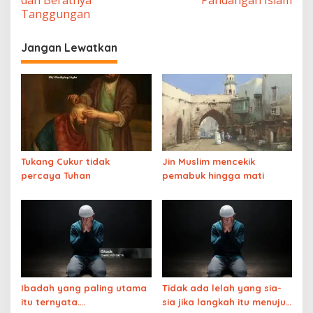
Tanggungan
Jangan Lewatkan
Tukang Cukur tidak
Jin Muslim mencekik
percaya Tuhan
pemabuk hingga mati
Ibadah yang paling utama
Tidak ada lelah yang sia-
itu ternyata….
sia jika langkah itu menuju