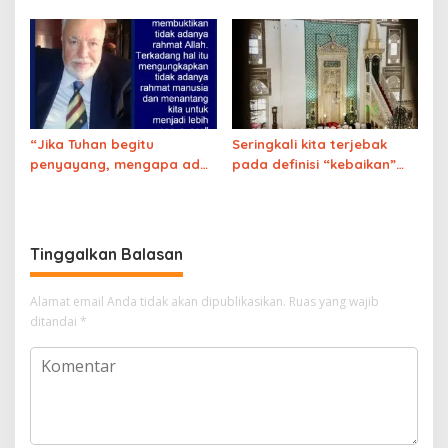
kepada Allāh
“Jika Tuhan begitu
Seringkali kita terjebak
penyayang, mengapa ada
pada definisi “kebaikan”
begitu banyak penderitaan
versi Sekuler
di dunia?”
Tinggalkan Balasan
Alamat email Anda tidak akan dipublikasikan.
Ruas yang wajib
ditandai
*