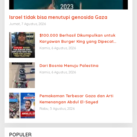
Israel tidak bisa menutupi genosida Gaza
Jumat, 7 Agustus, 2026
$100.000 Berhasil Dikumpulkan untuk
Karyawan Burger King yang Dipecat
karena Mengucapkan “Free Palestine”
Kamis, 6 Agustus, 2026
Dari Bosnia Menuju Palestina
Kamis, 6 Agustus, 2026
Pemakaman Terbesar Gaza dan Arti
Kemenangan Abdul El-Sayed
Rabu, 5 Agustus, 2026
POPULER