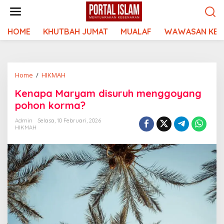
Lewati
ke
konten
HOME
KHUTBAH JUMAT
MUALAF
WAWASAN KEI
Kenapa
Home
/
HIKMAH
Maryam
Kenapa Maryam disuruh menggoyang
disuruh
pohon korma?
menggoyang
pohon
Admin
Selasa, 10 Februari, 2026
korma?
HIKMAH