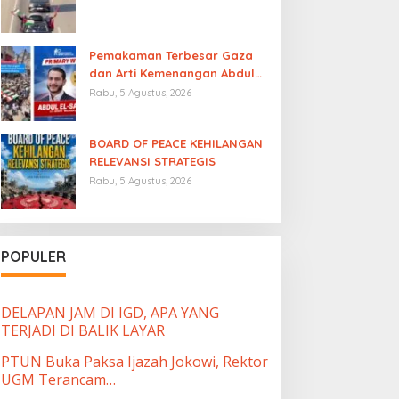
Pemakaman Terbesar Gaza
dan Arti Kemenangan Abdul
El-Sayed
Rabu, 5 Agustus, 2026
BOARD OF PEACE KEHILANGAN
RELEVANSI STRATEGIS
Rabu, 5 Agustus, 2026
POPULER
DELAPAN JAM DI IGD, APA YANG
TERJADI DI BALIK LAYAR
PTUN Buka Paksa Ijazah Jokowi, Rektor
UGM Terancam…