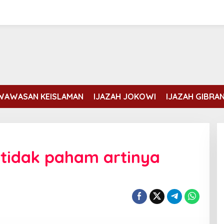
WAWASAN KEISLAMAN
IJAZAH JOKOWI
IJAZAH GIBRA
tidak paham artinya
Erdogan dan Mohammed bin
Salman membahas kondisi Gaza
Di DUNIA ISLAM
|
Rabu, 5 Agustus, 2026