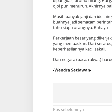
dipangkas, promo hilang. Harg
ojol pun menurun. Akhirnya bali
Masih banyak janji dan ide lain
buahnya jadi semacam perintah.
tahu siapa orangnya. Bahaya.
Perkerjaan besar yang dikerjak
yang memuaskan. Dari seratus,
keberhasilannya kecil sekali.
Dan negara (baca: rakyat) haru
-Wendra Setiawan-
Navigasi
Pos sebelumnya