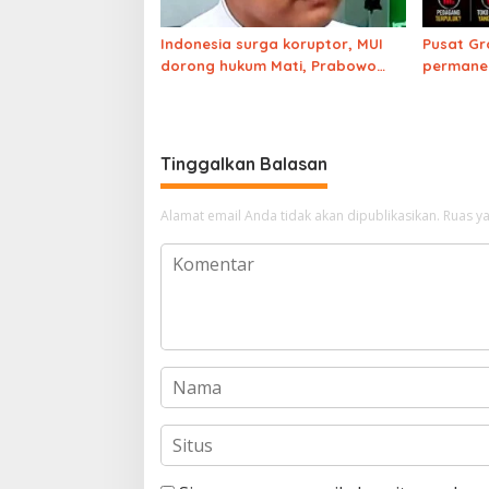
Indonesia surga koruptor, MUI
Pusat Gr
dorong hukum Mati, Prabowo
permanen
punya nyali?
selama 2
meroket
Tinggalkan Balasan
Alamat email Anda tidak akan dipublikasikan.
Ruas ya