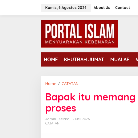
Lewati
Kamis, 6 Agustus 2026
About Us
Contact
ke
konten
HOME
KHUTBAH JUMAT
MUALAF
Bapak
Home
/
CATATAN
itu
Bapak itu memang 
memang
tidak
proses
paham
artinya
Admin
Selasa, 19 Mei, 2026
proses
CATATAN