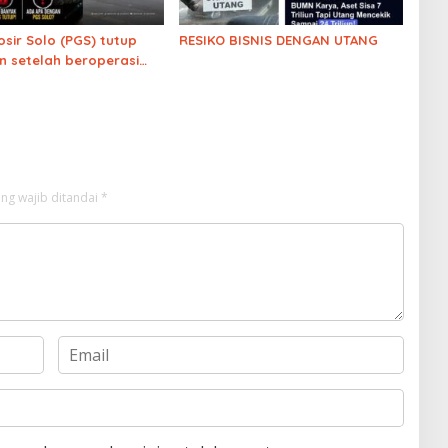
osir Solo (PGS) tutup
RESIKO BISNIS DENGAN UTANG
 setelah beroperasi
1 tahun. Ekonomi
?
ng wajib ditandai
*