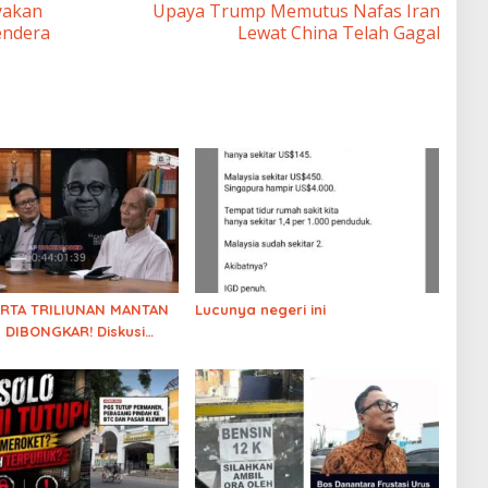
yakan
Upaya Trump Memutus Nafas Iran
endera
Lewat China Telah Gagal
ARTA TRILIUNAN MANTAN
Lucunya negeri ini
 DIBONGKAR! Diskusi
 soal Kejanggalan
luarga Solo