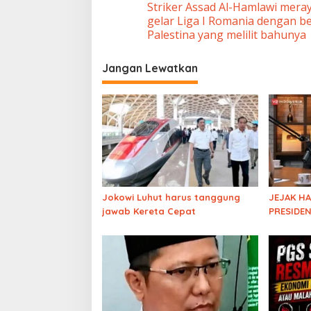
Striker Assad Al-Hamlawi mera
pos
gelar Liga I Romania dengan b
Palestina yang melilit bahunya
Jangan Lewatkan
Jokowi Luhut harus tanggung
JEJAK H
jawab Kereta Cepat
PRESIDEN
Pengamat
Harta Ke