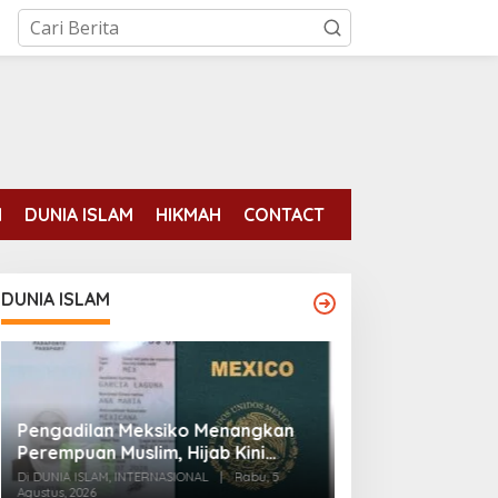
N
DUNIA ISLAM
HIKMAH
CONTACT
DUNIA ISLAM
Pengadilan Meksiko Menangkan
Para mantan ten
Perempuan Muslim, Hijab Kini
binaan AS tela
Diizinkan di Foto Paspor
Di DUNIA ISLAM, INTERNASIONAL
|
Rabu, 5
pemberontakan 
Agustus, 2026
Di DUNIA ISLAM
|
Senin