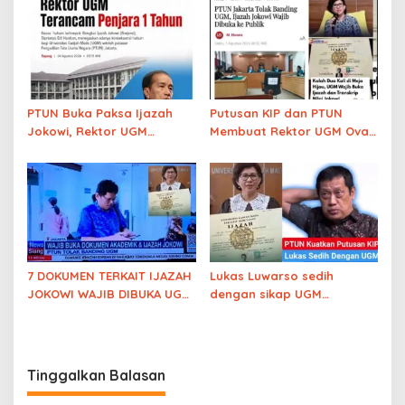
Jokowi)
Asli
PTUN Buka Paksa Ijazah
Putusan KIP dan PTUN
Jokowi, Rektor UGM
Membuat Rektor UGM Ova
Terancam Penjara 1 Tahun
Emilia Sudah Kehilangan
Legitimasi Untuk Tetap
Menutupi Ijazah Jokowi
7 DOKUMEN TERKAIT IJAZAH
Lukas Luwarso sedih
JOKOWI WAJIB DIBUKA UGM
dengan sikap UGM
SETELAH BANDING DITOLAK
‘melindungi’ ijazah Jokowi
Tinggalkan Balasan