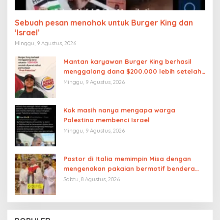
Sebuah pesan menohok untuk Burger King dan
‘Israel’
Minggu, 9 Agustus, 2026
Mantan karyawan Burger King berhasil
menggalang dana $200.000 lebih setelah
dipecat akibat pernyataan “Free
Minggu, 9 Agustus, 2026
Palestine”
Kok masih nanya mengapa warga
Palestina membenci Israel
Minggu, 9 Agustus, 2026
Pastor di Italia memimpin Misa dengan
mengenakan pakaian bermotif bendera
Palestina
Sabtu, 8 Agustus, 2026