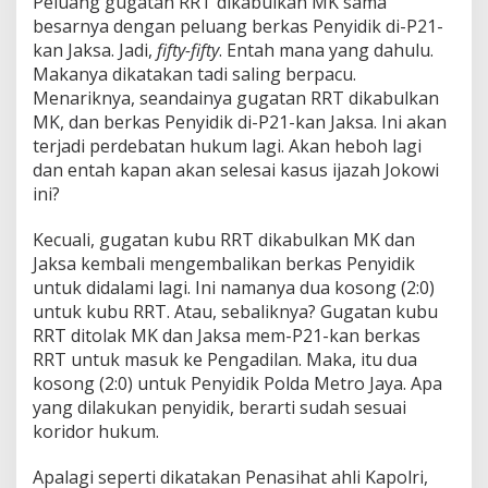
Peluang gugatan RRT dikabulkan MK sama
besarnya dengan peluang berkas Penyidik di-P21-
kan Jaksa. Jadi,
fifty-fifty
. Entah mana yang dahulu.
Makanya dikatakan tadi saling berpacu.
Menariknya, seandainya gugatan RRT dikabulkan
MK, dan berkas Penyidik di-P21-kan Jaksa. Ini akan
terjadi perdebatan hukum lagi. Akan heboh lagi
dan entah kapan akan selesai kasus ijazah Jokowi
ini?
Kecuali, gugatan kubu RRT dikabulkan MK dan
Jaksa kembali mengembalikan berkas Penyidik
untuk didalami lagi. Ini namanya dua kosong (2:0)
untuk kubu RRT. Atau, sebaliknya? Gugatan kubu
RRT ditolak MK dan Jaksa mem-P21-kan berkas
RRT untuk masuk ke Pengadilan. Maka, itu dua
kosong (2:0) untuk Penyidik Polda Metro Jaya. Apa
yang dilakukan penyidik, berarti sudah sesuai
koridor hukum.
Apalagi seperti dikatakan Penasihat ahli Kapolri,