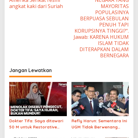
Amerika Serikat resmi
NEGARA YANG
angkat kaki dari Suriah
MAYORITAS
POPULASINYA
BERPUASA SEBULAN
PENUH TAPI
KORUPSINYA TINGGI?”.
Jawab: KARENA HUKUM
ISLAM TIDAK
DITERAPKAN DALAM
BERNEGARA
Jangan Lewatkan
Dokter Tifa: Saya ditawari
Refly Harun: Sementara Ini
50 M untuk Restorative
UGM Tidak Berwenang
Justice (berdamai dengan
Nyatakan Ijazah Jokowi