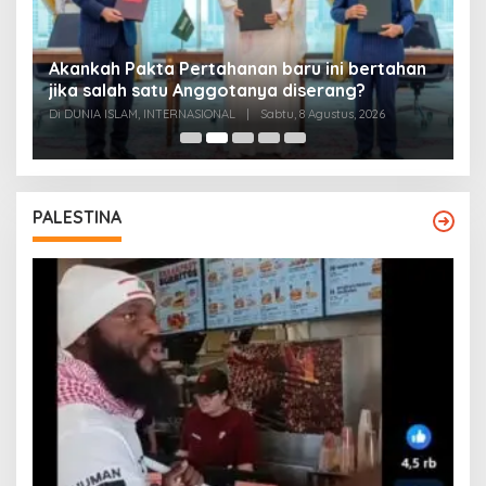
Akankah Pakta Pertahanan baru ini bertahan
A
ya
jika salah satu Anggotanya diserang?
T
Di DUNIA ISLAM, INTERNASIONAL
|
Sabtu, 8 Agustus, 2026
Di
PALESTINA