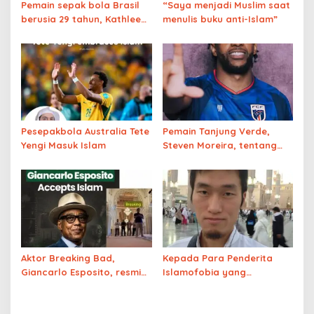
Pemain sepak bola Brasil
“Saya menjadi Muslim saat
berusia 29 tahun, Kathleen
menulis buku anti-Islam”
Souza memeluk Islam dan
Umroh
Pesepakbola Australia Tete
Pemain Tanjung Verde,
Yengi Masuk Islam
Steven Moreira, tentang
bagaimana ia menjadi
seorang Muslim
Aktor Breaking Bad,
Kepada Para Penderita
Giancarlo Esposito, resmi
Islamofobia yang
memeluk agama Islam di
Menyerang Saya Karena
Arab Saudi
Saya Berpindah dari