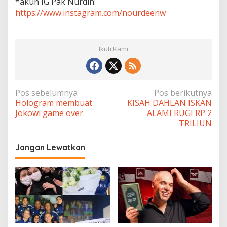
*akun IG Pak Nurdin:
https://www.instagram.com/nourdeenw
Ikuti Kami
Navigasi
Pos sebelumnya
Pos berikutnya
Hologram membuat
KISAH DAHLAN ISKAN
pos
Jokowi game over
ALAMI RUGI RP 2
TRILIUN
Jangan Lewatkan