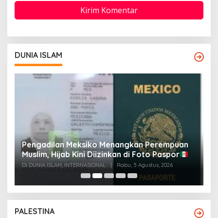
DUNIA ISLAM
Pengadilan Meksiko Menangkan Perempuan
P
Muslim, Hijab Kini Diizinkan di Foto Paspor
t
t
Di DUNIA ISLAM, INTERNASIONAL
|
Rabu, 5 Agustus, 2026
Di
PALESTINA