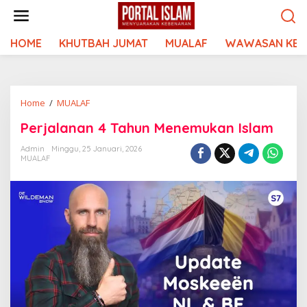
Lewati
ke
konten
HOME
KHUTBAH JUMAT
MUALAF
WAWASAN KEI
Perjalanan
Home
/
MUALAF
4
Perjalanan 4 Tahun Menemukan Islam
Tahun
Menemukan
Admin
Minggu, 25 Januari, 2026
Islam
MUALAF