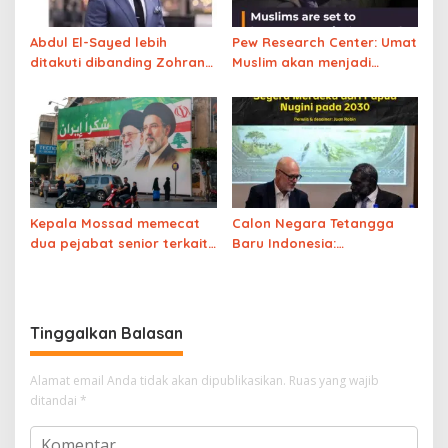
Abdul El-Sayed lebih
Pew Research Center: Umat
ditakuti dibanding Zohran
Muslim akan menjadi
Mamdani, ini alasannya…
kelompok keagamaan
terbesar kedua di AS 2040
kalahkan Yahudi
Kepala Mossad memecat
Calon Negara Tetangga
dua pejabat senior terkait
Baru Indonesia:
kegagalan rencana
Bougainville Segera
“perubahan rezim” di Iran
Merdeka dari Papua Nugini
pada 2030
Tinggalkan Balasan
Alamat email Anda tidak akan dipublikasikan.
Ruas yang wajib
ditandai
*