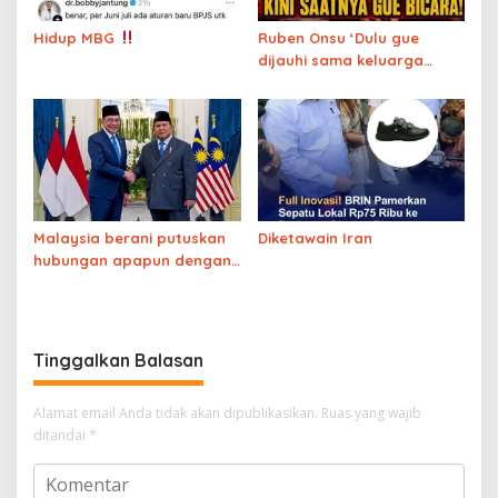
Hidup MBG
Ruben Onsu ‘Dulu gue
dijauhi sama keluarga
besar karena miskin,
sekarang dijauhi karena
Mualaf’
Malaysia berani putuskan
Diketawain Iran
hubungan apapun dengan
Israel, Indonesia tidak
berani putuskan hubungan
dagang dengan Israel
Tinggalkan Balasan
Alamat email Anda tidak akan dipublikasikan.
Ruas yang wajib
ditandai
*