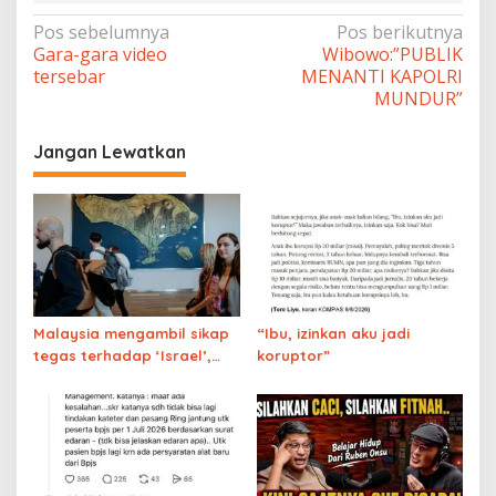
Navigasi
Pos sebelumnya
Pos berikutnya
Gara-gara video
Wibowo:”PUBLIK
pos
tersebar
MENANTI KAPOLRI
MUNDUR”
Jangan Lewatkan
Malaysia mengambil sikap
“Ibu, izinkan aku jadi
tegas terhadap ‘Israel’,
koruptor”
Indonesia membiarkan Bali
tetap terbuka untuk ‘Israel’