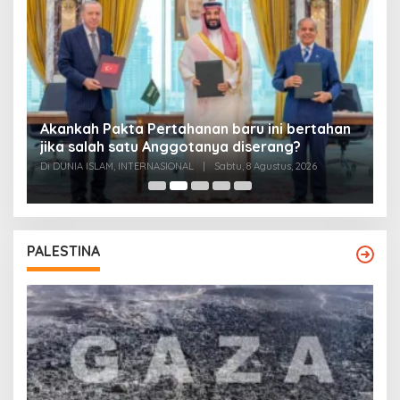
Akankah Pakta Pertahanan baru ini bertahan
A
ya
jika salah satu Anggotanya diserang?
T
Di DUNIA ISLAM, INTERNASIONAL
|
Sabtu, 8 Agustus, 2026
Di
PALESTINA