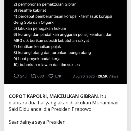
COPOT KAPOLRI, MAKZULKAN GIBRAN
. Itu
diantara dua hal yang akan dilakukan Muhammad
Said Didu andai dia Presiden Prabowo.
Seandainya saya Presiden: