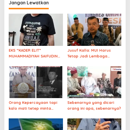
Jangan Lewatkan
EKS “KADER ELIT”
Jusuf Kalla: MUI Harus
MUHAMMADIYAH SAIFUDIN
Tetap Jadi Lembaga
IBRAHIM YANG MURTAD
Fatwa, Bukan Ormas
MENJADI PENDETA KRISTEN
PENISTA AGAMA ISLAM
Orang Kepercayaan tapi
Sebenarnya yang dicari
kalo mati tetep minta
orang ini apa, sebenarnya?
pakai tata cara Islam