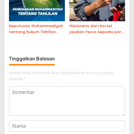
Keputusan Muhammadiyah
Misionaris dari Korsel
tentang hukum Tahlilan
jajakan Yesus kepada para
sudah final
Santri di alun-alun Salatiga
Tinggalkan Balasan
Alamat email Anda tidak akan dipublikasikan.
Ruas yang wajib
ditandai
*