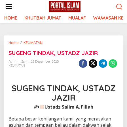
Lewati
ke
konten
HOME
KHUTBAH JUMAT
MUALAF
WAWASAN KEI
SUGENG
Home
/
KEUMATAN
TINDAK,
SUGENG TINDAK, USTADZ JAZIR
USTADZ
JAZIR
Admin
Senin, 22 Desember, 2025
KEUMATAN
SUGENG TINDAK, USTADZ
JAZIR
✍
Ustadz Salim A. Fillah
Betapa besar kehilangan kami, yang merasakan
asuhan dan tempaan beliau dalam dakwah sejak