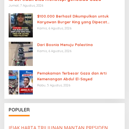
Jumat, 7 Agustus, 2026
$100.000 Berhasil Dikumpulkan untuk
Karyawan Burger King yang Dipecat
karena Mengucapkan “Free Palestine”
Kamis, 6 Agustus, 2026
Dari Bosnia Menuju Palestina
Kamis, 6 Agustus, 2026
Pemakaman Terbesar Gaza dan Arti
Kemenangan Abdul El-Sayed
Rabu, 5 Agustus, 2026
POPULER
JEJAK HARTA TRILIUNAN MANTAN PRESIDEN