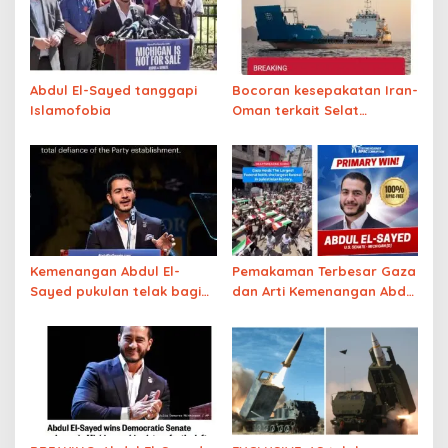
Abdul El-Sayed tanggapi
Bocoran kesepakatan Iran-
Islamofobia
Oman terkait Selat
Hormuz, AS akhirnya
menyerah
Kemenangan Abdul El-
Pemakaman Terbesar Gaza
Sayed pukulan telak bagi
dan Arti Kemenangan Abdul
lobi Israel
El-Sayed