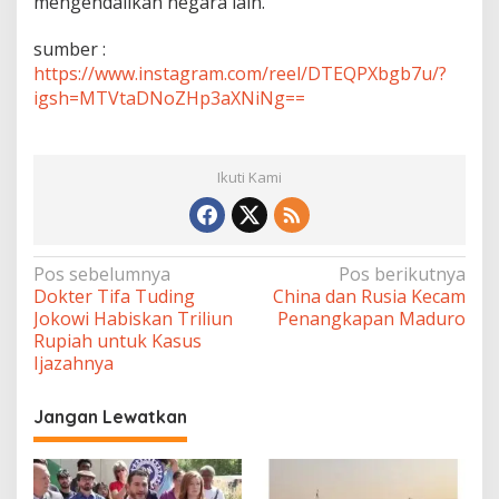
mengendalikan negara lain.
sumber :
https://www.instagram.com/reel/DTEQPXbgb7u/?
igsh=MTVtaDNoZHp3aXNiNg==
Ikuti Kami
Navigasi
Pos sebelumnya
Pos berikutnya
Dokter Tifa Tuding
China dan Rusia Kecam
pos
Jokowi Habiskan Triliun
Penangkapan Maduro
Rupiah untuk Kasus
Ijazahnya
Jangan Lewatkan