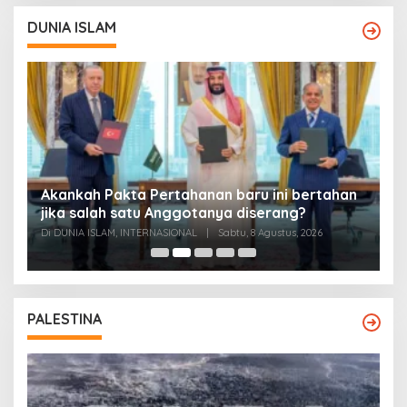
DUNIA ISLAM
Akankah Pakta Pertahanan baru ini bertahan
A
ya
jika salah satu Anggotanya diserang?
T
Di DUNIA ISLAM, INTERNASIONAL
|
Sabtu, 8 Agustus, 2026
Di
PALESTINA