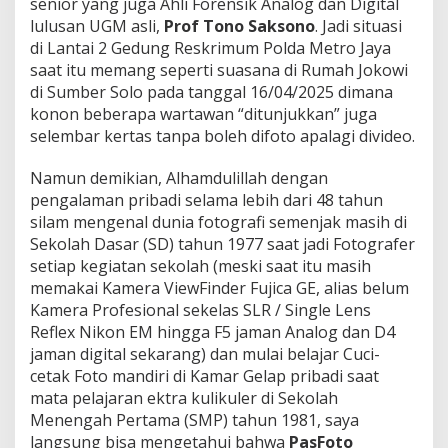
senior yang juga Ahli Forensik Analog dan Digital
lulusan UGM asli,
Prof Tono Saksono
. Jadi situasi
di Lantai 2 Gedung Reskrimum Polda Metro Jaya
saat itu memang seperti suasana di Rumah Jokowi
di Sumber Solo pada tanggal 16/04/2025 dimana
konon beberapa wartawan “ditunjukkan” juga
selembar kertas tanpa boleh difoto apalagi divideo.
Namun demikian, Alhamdulillah dengan
pengalaman pribadi selama lebih dari 48 tahun
silam mengenal dunia fotografi semenjak masih di
Sekolah Dasar (SD) tahun 1977 saat jadi Fotografer
setiap kegiatan sekolah (meski saat itu masih
memakai Kamera ViewFinder Fujica GE, alias belum
Kamera Profesional sekelas SLR / Single Lens
Reflex Nikon EM hingga F5 jaman Analog dan D4
jaman digital sekarang) dan mulai belajar Cuci-
cetak Foto mandiri di Kamar Gelap pribadi saat
mata pelajaran ektra kulikuler di Sekolah
Menengah Pertama (SMP) tahun 1981, saya
langsung bisa mengetahui bahwa
PasFoto