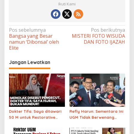
Ikuti Kami
Navigasi
Pos sebelumnya
Pos berikutnya
Bangsa yang Besar
MISTERI FOTO WISUDA
pos
namun ‘Dibonsai’ oleh
DAN FOTO IJAZAH
Elite
Jangan Lewatkan
Dokter Tifa: Saya ditawari
Refly Harun: Sementara Ini
50 M untuk Restorative
UGM Tidak Berwenang
Justice (berdamai dengan
Nyatakan Ijazah Jokowi
Jokowi)
Asli