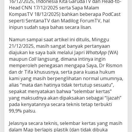
16/12/2025, Indonesia Kita GarudaTV dan Head-to-
Head CNN 17/12/2025 serta Sapa Malam
KompasTV 18/12/2025) bahkan beberapa PodCast
seperti SentanaTV dan Madilog ForumTV, hal
inipun sudah saya bahas secara lisan.
Namun sampai saat artikel ini ditulis, Minggu
21/12/2025, masih sangat banyak pertanyaan
diajukan ke saya baik melalui Japri
WhatsApp
(WA)
maupun
Call
langsung, dimana intinya ingin
memperoleh penegasan mengapa Saya, Dr Rismon
dan dr Tifa khususnya, serta para kuasa hukum
kami yang masih berpenglihatan normal umumnya,
alias “mata dan hatinya tidak tertutup sesuatu”,
sepakat menyatakan bahwa “selembar kertas”
yang maksudnya akan dipaksakan sebagai “Ijazah”
pada kenyatannya secara teknis tetap terbukti
99,9% palsu.
Jelasnya secara teknis, selembar kertas yang masih
dalam Map berlapis plastik (dan tidak dibuka