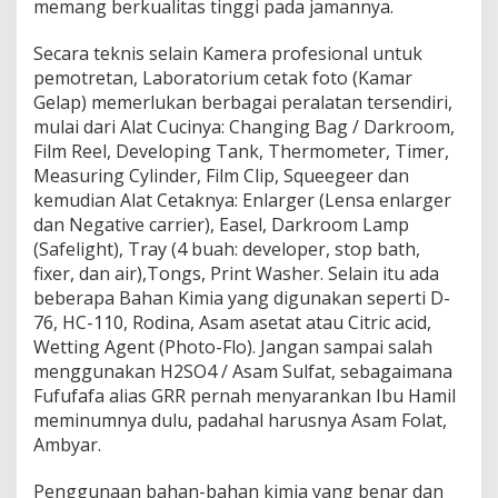
memang berkualitas tinggi pada jamannya.
Secara teknis selain Kamera profesional untuk
pemotretan, Laboratorium cetak foto (Kamar
Gelap) memerlukan berbagai peralatan tersendiri,
mulai dari Alat Cucinya: Changing Bag / Darkroom,
Film Reel, Developing Tank, Thermometer, Timer,
Measuring Cylinder, Film Clip, Squeegeer dan
kemudian Alat Cetaknya: Enlarger (Lensa enlarger
dan Negative carrier), Easel, Darkroom Lamp
(Safelight), Tray (4 buah: developer, stop bath,
fixer, dan air),Tongs, Print Washer. Selain itu ada
beberapa Bahan Kimia yang digunakan seperti D-
76, HC-110, Rodina, Asam asetat atau Citric acid,
Wetting Agent (Photo-Flo). Jangan sampai salah
menggunakan H2SO4 / Asam Sulfat, sebagaimana
Fufufafa alias GRR pernah menyarankan Ibu Hamil
meminumnya dulu, padahal harusnya Asam Folat,
Ambyar.
Penggunaan bahan-bahan kimia yang benar dan