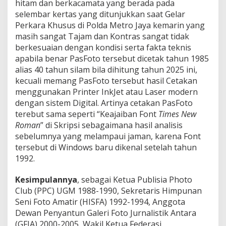
hitam dan berkacamata yang berada pada
selembar kertas yang ditunjukkan saat Gelar
Perkara Khusus di Polda Metro Jaya kemarin yang
masih sangat Tajam dan Kontras sangat tidak
berkesuaian dengan kondisi serta fakta teknis
apabila benar PasFoto tersebut dicetak tahun 1985
alias 40 tahun silam bila dihitung tahun 2025 ini,
kecuali memang PasFoto tersebut hasil Cetakan
menggunakan Printer InkJet atau Laser modern
dengan sistem Digital. Artinya cetakan PasFoto
terebut sama seperti “Keajaiban Font
Times New
Roman
” di Skripsi sebagaimana hasil analisis
sebelumnya yang melampaui jaman, karena Font
tersebut di Windows baru dikenal setelah tahun
1992.
Kesimpulannya
, sebagai Ketua Publisia Photo
Club (PPC) UGM 1988-1990, Sekretaris Himpunan
Seni Foto Amatir (HISFA) 1992-1994, Anggota
Dewan Penyantun Galeri Foto Jurnalistik Antara
(GFJA) 2000-2005, Wakil Ketua Federasi