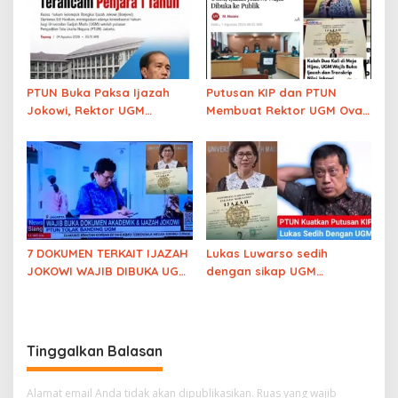
PTUN Buka Paksa Ijazah
Putusan KIP dan PTUN
Jokowi, Rektor UGM
Membuat Rektor UGM Ova
Terancam Penjara 1 Tahun
Emilia Sudah Kehilangan
Legitimasi Untuk Tetap
Menutupi Ijazah Jokowi
7 DOKUMEN TERKAIT IJAZAH
Lukas Luwarso sedih
JOKOWI WAJIB DIBUKA UGM
dengan sikap UGM
SETELAH BANDING DITOLAK
‘melindungi’ ijazah Jokowi
Tinggalkan Balasan
Alamat email Anda tidak akan dipublikasikan.
Ruas yang wajib