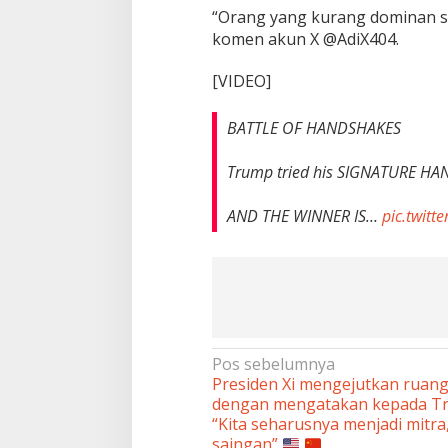
“Orang yang kurang dominan s
komen akun X @AdiX404.
[VIDEO]
BATTLE OF HANDSHAKES
Trump tried his SIGNATURE HA
AND THE WINNER IS…
pic.twitt
Navigasi
Pos sebelumnya
Presiden Xi mengejutkan ruan
pos
dengan mengatakan kepada T
“Kita seharusnya menjadi mitra
saingan”