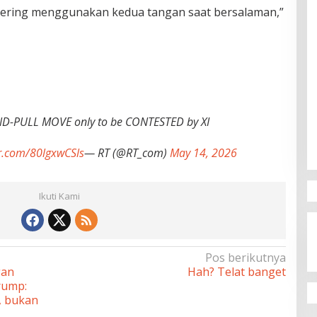
ering menggunakan kedua tangan saat bersalaman,”
ND-PULL MOVE only to be CONTESTED by XI
er.com/80lgxwCSls
— RT (@RT_com)
May 14, 2026
Ikuti Kami
Pos berikutnya
gan
Hah? Telat banget
rump:
, bukan