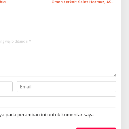
bia
Oman terkait Selat Hormuz, AS
akhirnya menyerah
ng wajib ditandai
*
aya pada peramban ini untuk komentar saya