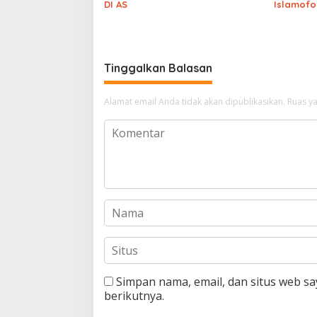
DI AS
Islamofo
Tinggalkan Balasan
Alamat email Anda tidak akan dipublikasikan.
Ruas ya
Simpan nama, email, dan situs web s
berikutnya.