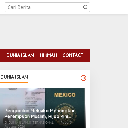
N
DUNIA ISLAM
HIKMAH
CONTACT
DUNIA ISLAM
Pengadilan Meksiko Menangkan
Para mantan ten
Perempuan Muslim, Hijab Kini
binaan AS tela
Diizinkan di Foto Paspor
Di DUNIA ISLAM, INTERNASIONAL
|
Rabu, 5
pemberontakan 
Agustus, 2026
Di DUNIA ISLAM
|
Senin