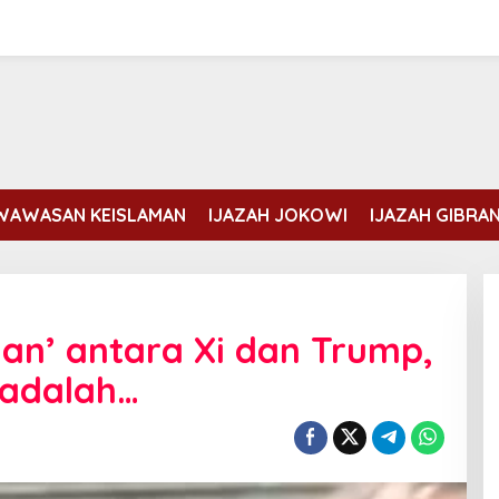
WAWASAN KEISLAMAN
IJAZAH JOKOWI
IJAZAH GIBRA
an’ antara Xi dan Trump,
adalah…
Erdogan dan Mohammed bin
Salman membahas kondisi Gaza
Di DUNIA ISLAM
|
Rabu, 5 Agustus, 2026