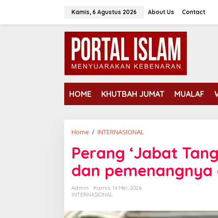
Lewati
Kamis, 6 Agustus 2026
About Us
Contact
ke
konten
HOME
KHUTBAH JUMAT
MUALAF
Perang
Home
/
INTERNASIONAL
'Jabat
Perang ‘Jabat Tang
Tangan'
antara
dan pemenangnya 
Xi
dan
Admin
Kamis, 14 Mei, 2026
Trump,
INTERNASIONAL
dan
pemenangnya