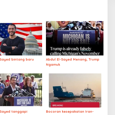
-Sayed bintang baru
Abdul El-Sayed Menang, Trump
Ngamuk
-Sayed tanggapi
Bocoran kesepakatan Iran-