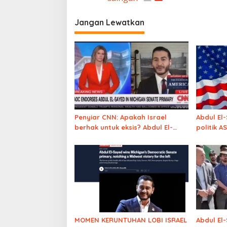
Jangan Lewatkan
Penyiar CNN: Apakah Israel
Abdul El
berhak untuk eksis? Abdul El-
politik AS
Sayed kasih jawaban MAKJLEB
MOMEN KERUNTUHAN LOBI ISRAEL
Abdul El