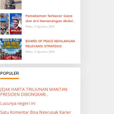
Pemakaman Terbesar Gaza
dan Arti Kemenangan Abdul
El-Sayed
Rabu, 5 Agustus, 2026
BOARD OF PEACE KEHILANGAN
RELEVANSI STRATEGIS
Rabu, 5 Agustus, 2026
POPULER
JEJAK HARTA TRILIUNAN MANTAN
PRESIDEN DIBONGKAR!…
Lucunya negeri ini
Satu Komentar Bisa Ngerusak Karier