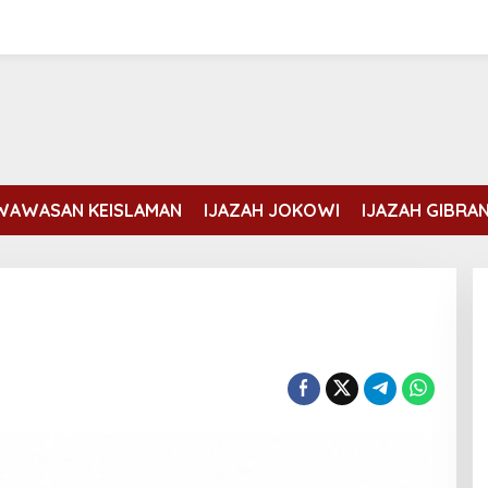
WAWASAN KEISLAMAN
IJAZAH JOKOWI
IJAZAH GIBRA
Erdogan dan Mohammed bin
Salman membahas kondisi Gaza
Di DUNIA ISLAM
|
Rabu, 5 Agustus, 2026