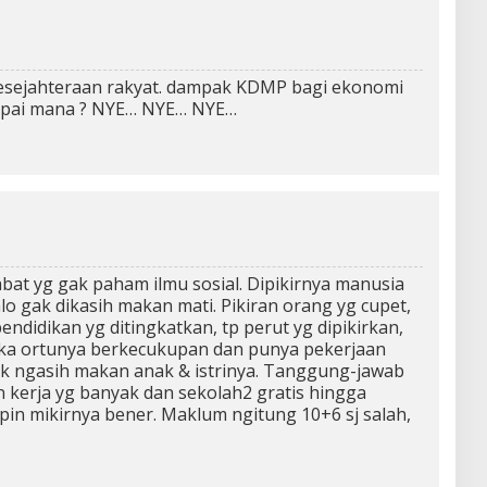
esejahteraan rakyat. dampak KDMP bagi ekonomi
mpai mana ? NYE… NYE… NYE…
abat yg gak paham ilmu sosial. Dipikirnya manusia
alo gak dikasih makan mati. Pikiran orang yg cupet,
pendidikan yg ditingkatkan, tp perut yg dipikirkan,
ika ortunya berkecukupan dan punya pekerjaan
tk ngasih makan anak & istrinya. Tanggung-jawab
 kerja yg banyak dan sekolah2 gratis hingga
pin mikirnya bener. Maklum ngitung 10+6 sj salah,