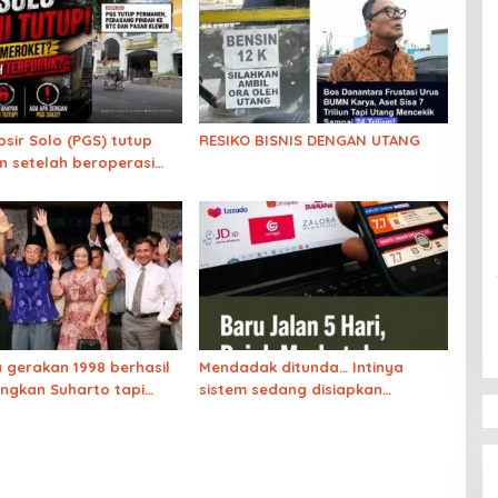
osir Solo (PGS) tutup
RESIKO BISNIS DENGAN UTANG
 setelah beroperasi
1 tahun. Ekonomi
?
gerakan 1998 berhasil
Mendadak ditunda… Intinya
ngkan Suharto tapi
sistem sedang disiapkan
sekarang tidak bisa?
sedemikian rupa sehingga kita
semua dapat dioptimalkan
potensinya untuk menghasilkan
cuan