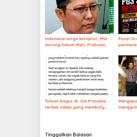
Indonesia surga koruptor, MUI
Pusat Gr
dorong hukum Mati, Prabowo
permanen
punya nyali?
selama 2
meroket
Tulisan bagus dr. Gia Pratama
Mengapa 
terkait nakes yang membully
mengguli
pasien BPJS
gerakan 
Tinggalkan Balasan