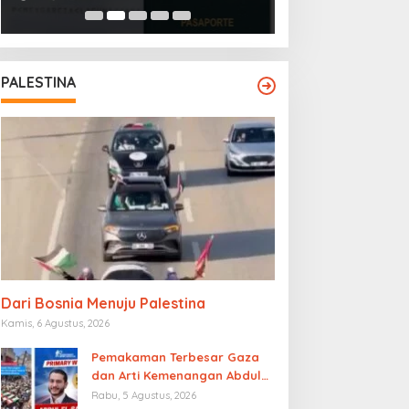
Islam Afghanista
PALESTINA
Dari Bosnia Menuju Palestina
Kamis, 6 Agustus, 2026
Pemakaman Terbesar Gaza
dan Arti Kemenangan Abdul
El-Sayed
Rabu, 5 Agustus, 2026