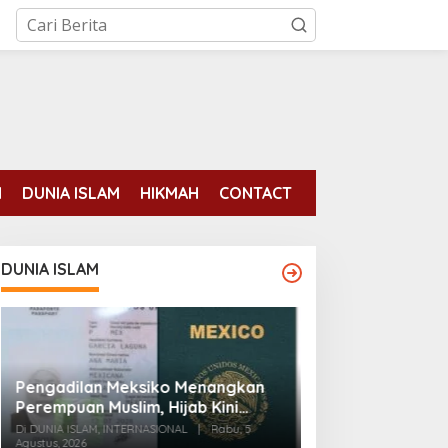
N
DUNIA ISLAM
HIKMAH
CONTACT
DUNIA ISLAM
Pengadilan Meksiko Menangkan
Para mantan ten
Perempuan Muslim, Hijab Kini
binaan AS tela
Diizinkan di Foto Paspor
Di DUNIA ISLAM, INTERNASIONAL
|
Rabu, 5
pemberontakan 
Agustus, 2026
Di DUNIA ISLAM
|
Senin