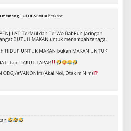
tu memang TOLOL SEMUA
berkata:
PENJILAT TerMul dan TerWo BabRun Jaringan
 sangat BUTUH MAKAN untuk menambah tenaga,
alah HIDUP UNTUK MAKAN bukan MAKAN UNTUK
MATI tapi TAKUT LAPAR
olol ODGJ/af/ANONim (Akal Nol, Otak miNim)
asan