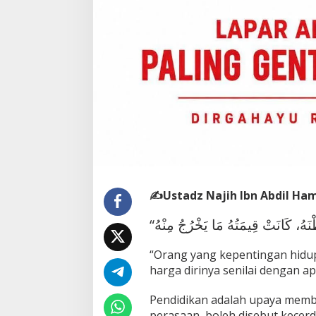
✍️Ustadz Najih Ibn Abdil Ha
“Orang yang kepentingan hidu
harga dirinya senilai dengan apa
Pendidikan adalah upaya memba
perasaan, boleh disebut kecerd