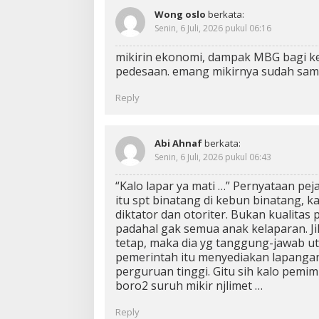
Wong oslo
berkata:
Senin, 6 Juli, 2026 pukul 06:16
mikirin ekonomi, dampak MBG bagi k
pedesaan. emang mikirnya sudah sa
Reply
Abi Ahnaf
berkata:
Senin, 6 Juli, 2026 pukul 06:43
“Kalo lapar ya mati …” Pernyataan pej
itu spt binatang di kebun binatang, k
diktator dan otoriter. Bukan kualitas 
padahal gak semua anak kelaparan. J
tetap, maka dia yg tanggung-jawab u
pemerintah itu menyediakan lapangan
perguruan tinggi. Gitu sih kalo pemim
boro2 suruh mikir njlimet …
Reply