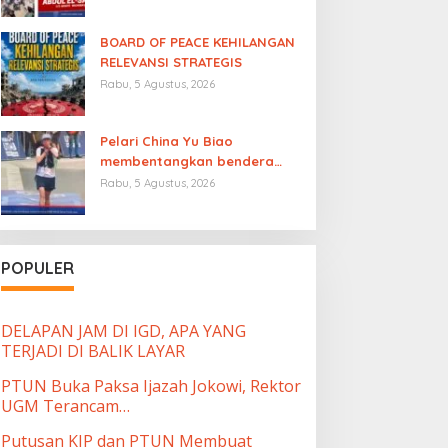
BOARD OF PEACE KEHILANGAN
RELEVANSI STRATEGIS
Rabu, 5 Agustus, 2026
Pelari China Yu Biao
membentangkan bendera
Palestina
usai finish di
Rabu, 5 Agustus, 2026
ajang UTMB Mont-Blanc
sambil menutup mulut atas
“diamnya dunia
internasional”
POPULER
DELAPAN JAM DI IGD, APA YANG
TERJADI DI BALIK LAYAR
PTUN Buka Paksa Ijazah Jokowi, Rektor
UGM Terancam…
Putusan KIP dan PTUN Membuat