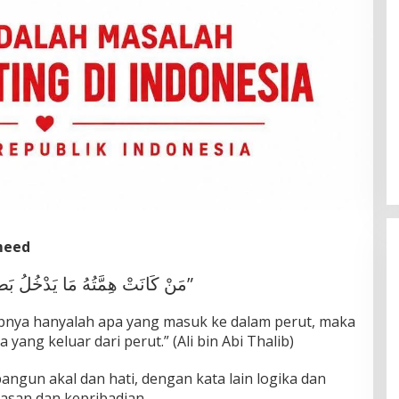
meed
“مَنْ كَانَتْ هِمَّتُهُ مَا يَدْخُلُ بَطْنَهُ، كَانَتْ قِيمَتُهُ مَا يَخْرُجُ مِنْهُ”
pnya hanyalah apa yang masuk ke dalam perut, maka
 yang keluar dari perut.” (Ali bin Abi Thalib)
ngun akal dan hati, dengan kata lain logika dan
asan dan kepribadian.