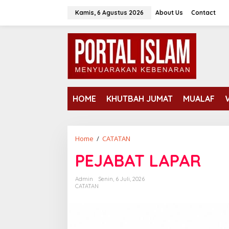
Lewati
Kamis, 6 Agustus 2026
About Us
Contact
ke
konten
HOME
KHUTBAH JUMAT
MUALAF
PEJABAT
Home
/
CATATAN
LAPAR
PEJABAT LAPAR
Admin
Senin, 6 Juli, 2026
CATATAN