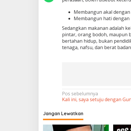
Membangun akal dengan 
Membangun hati dengan a
Sedangkan makanan adalah keb
pintar, orang bodoh, maupun bi
bertahan hidup, bukan pendid
tenaga, nafsu, dan berat badan
Navigasi
Pos sebelumnya
Kali ini, saya setuju dengan Gu
pos
Jangan Lewatkan