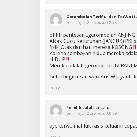
Gerombolan TerMul dan TerWo i
Senin, 6 Juli, 2026 pukul 08:58
ohhh pantesan…gerombolan ANJING 
ANak CUcu Keturunan (JANCUK) PKI
fisik. Otak dan hati mereka KOSONG
Karena semboyan hidup mereka ad
HIDUP
Mereka adalah gerombolan BERANI 
Betul begitu kan woiii Aris Wijayant
Reply
Pemilih tolol
berkata:
Senin, 6 Juli, 2026 pukul 08:59
ayo terwo mahluk rasis keluarin cop
Reply