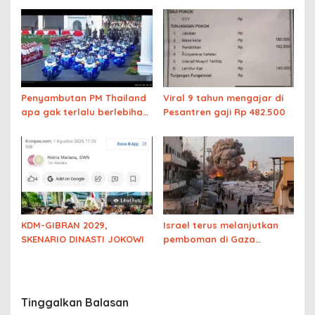
Slamet ke Muhammad
Penyambutan PM Thailand
Viral 9 tahun mengajar di
apa gak terlalu berlebihan
Pesantren gaji Rp 482.500
begini?
KDM-GIBRAN 2029,
Israel terus melanjutkan
SKENARIO DINASTI JOKOWI
pemboman di Gaza
tewaskan 8 orang,
walaupun Trump sudah
umumkan kesepakatan
pelucutan senjata Hamas
Tinggalkan Balasan