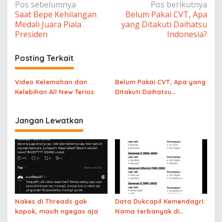
Navigasi
Pos sebelumnya
Pos berikutnya
Saat Bepe Kehilangan
Belum Pakai CVT, Apa
pos
Medali Juara Piala
yang Ditakuti Daihatsu
Presiden
Indonesia?
Posting Terkait
Video Kelemahan dan
Belum Pakai CVT, Apa yang
Kelebihan All New Terios
Ditakuti Daihatsu
Indonesia?
Jangan Lewatkan
Nakes di Threads gak
Data Dukcapil Kemendagri:
kapok, masih ngegas aja
Nama terbanyak di
Indonesia bergeser dari