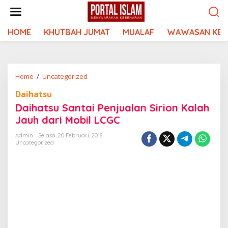
Lewati
ke
konten
HOME
KHUTBAH JUMAT
MUALAF
WAWASAN KEI
Daihatsu
Home
/
Uncategorized
Santai
Daihatsu
Penjualan
Daihatsu Santai Penjualan Sirion Kalah
Sirion
Kalah
Jauh dari Mobil LCGC
Jauh
Admin
Selasa, 20 Februari, 2018
dari
Uncategorized
Mobil
LCGC