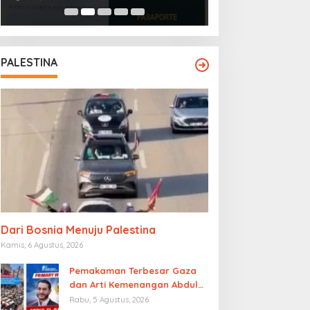
Islam Afghanista
PALESTINA
Dari Bosnia Menuju Palestina
Kamis, 6 Agustus, 2026
Pemakaman Terbesar Gaza
dan Arti Kemenangan Abdul
El-Sayed
Rabu, 5 Agustus, 2026