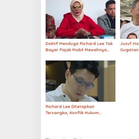
Doktif Menduga Richard Lee Tak
Jusuf H
Bayar Pajak Mobil Mewahnya
Gugatan
Hingga Pakai Gelar PhD Palsu
Juta Dol
Richard Lee Ditetapkan
Tersangka, Konflik Hukum
dengan Dokter Detektif