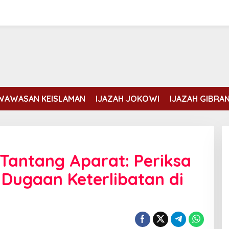
WAWASAN KEISLAMAN
IJAZAH JOKOWI
IJAZAH GIBRA
 Tantang Aparat: Periksa
Dugaan Keterlibatan di
Erdogan dan Mohammed bin
Salman membahas kondisi Gaza
Di DUNIA ISLAM
|
Rabu, 5 Agustus, 2026