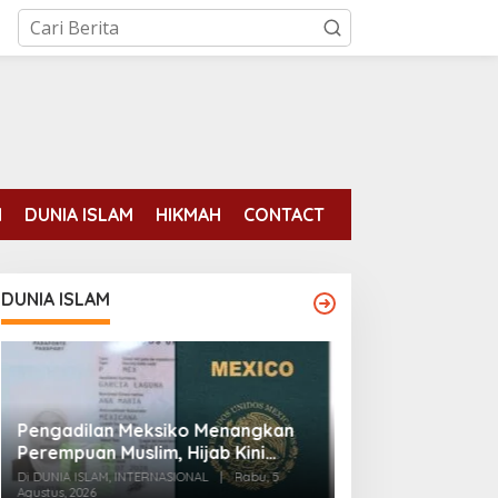
N
DUNIA ISLAM
HIKMAH
CONTACT
DUNIA ISLAM
Pengadilan Meksiko Menangkan
Para mantan ten
Perempuan Muslim, Hijab Kini
binaan AS tela
Diizinkan di Foto Paspor
Di DUNIA ISLAM, INTERNASIONAL
|
Rabu, 5
pemberontakan 
Agustus, 2026
Di DUNIA ISLAM
|
Senin