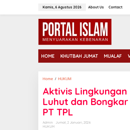
Lewati
Kamis, 6 Agustus 2026
About Us
Contact
ke
konten
HOME
KHUTBAH JUMAT
MUALAF
Aktivis
Home
/
HUKUM
Lingkungan
Aktivis Lingkungan
Tantang
Aparat:
Luhut dan Bongkar 
Periksa
Luhut
PT TPL
dan
Bongkar
Admin
Jumat, 2 Januari, 2026
Dugaan
HUKUM