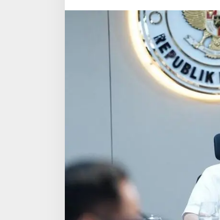
Keterlibatan
di
PT
TPL