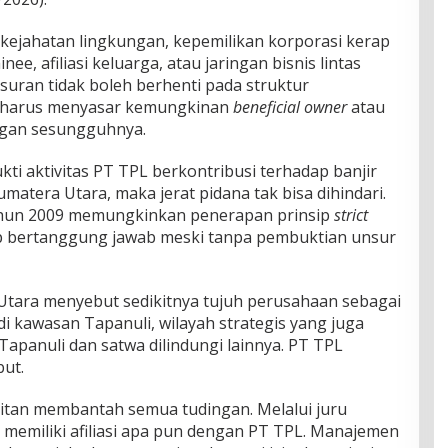
 kejahatan lingkungan, kepemilikan korporasi kerap
e, afiliasi keluarga, atau jaringan bisnis lintas
suran tidak boleh berhenti pada struktur
n harus menyasar kemungkinan
beneficial owner
atau
ngan sesungguhnya.
ti aktivitas PT TPL berkontribusi terhadap banjir
matera Utara, maka jerat pidana tak bisa dihindari.
un 2009 memungkinkan penerapan prinsip
strict
ap bertanggung jawab meski tanpa pembuktian unsur
tara menyebut sedikitnya tujuh perusahaan sebagai
i kawasan Tapanuli, wilayah strategis yang juga
apanuli dan satwa dilindungi lainnya. PT TPL
but.
djaitan membantah semua tudingan. Melalui juru
 memiliki afiliasi apa pun dengan PT TPL. Manajemen