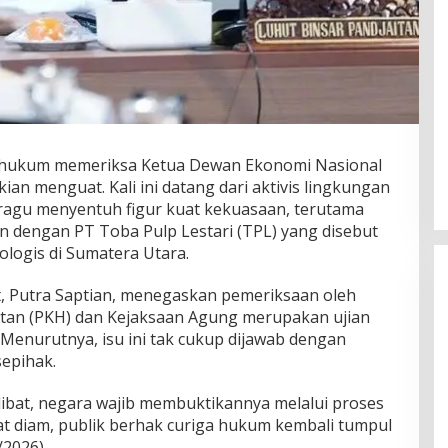
 hukum memeriksa Ketua Dewan Ekonomi Nasional
ian menguat. Kali ini datang dari aktivis lingkungan
 ragu menyentuh figur kuat kekuasaan, terutama
n dengan PT Toba Pulp Lestari (TPL) yang disebut
logis di Sumatera Utara.
 Putra Saptian, menegaskan pemeriksaan oleh
tan (PKH) dan Kejaksaan Agung merupakan ujian
Menurutnya, isu ini tak cukup dijawab dengan
sepihak.
libat, negara wajib membuktikannya melalui proses
at diam, publik berhak curiga hukum kembali tumpul
/2026).