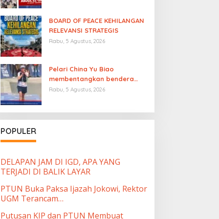
BOARD OF PEACE KEHILANGAN
RELEVANSI STRATEGIS
Rabu, 5 Agustus, 2026
Pelari China Yu Biao
membentangkan bendera
Palestina
usai finish di
Rabu, 5 Agustus, 2026
ajang UTMB Mont-Blanc
sambil menutup mulut atas
“diamnya dunia
internasional”
POPULER
DELAPAN JAM DI IGD, APA YANG
TERJADI DI BALIK LAYAR
PTUN Buka Paksa Ijazah Jokowi, Rektor
UGM Terancam…
Putusan KIP dan PTUN Membuat