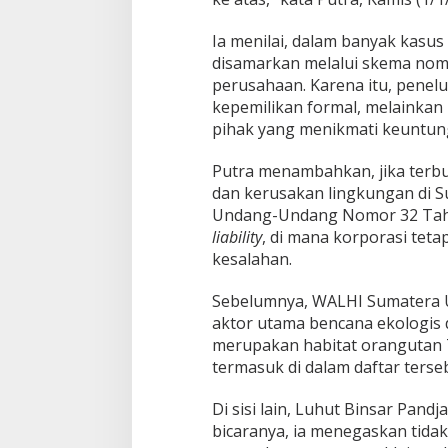
Ia menilai, dalam banyak kasus
disamarkan melalui skema nomine
perusahaan. Karena itu, penelu
kepemilikan formal, melainka
pihak yang menikmati keuntu
Putra menambahkan, jika terbuk
dan kerusakan lingkungan di Su
Undang-Undang Nomor 32 Tah
liability
, di mana korporasi tet
kesalahan.
Sebelumnya, WALHI Sumatera U
aktor utama bencana ekologis d
merupakan habitat orangutan T
termasuk di dalam daftar terse
Di sisi lain, Luhut Binsar Pan
bicaranya, ia menegaskan tidak