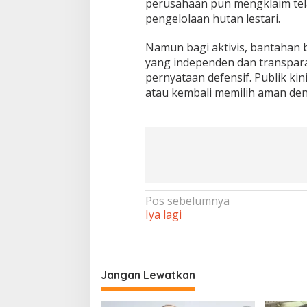
perusahaan pun mengklaim tela
pengelolaan hutan lestari.
Namun bagi aktivis, bantahan 
yang independen dan transparan,
pernyataan defensif. Publik k
atau kembali memilih aman de
Navigasi
Pos sebelumnya
Iya lagi
pos
Jangan Lewatkan