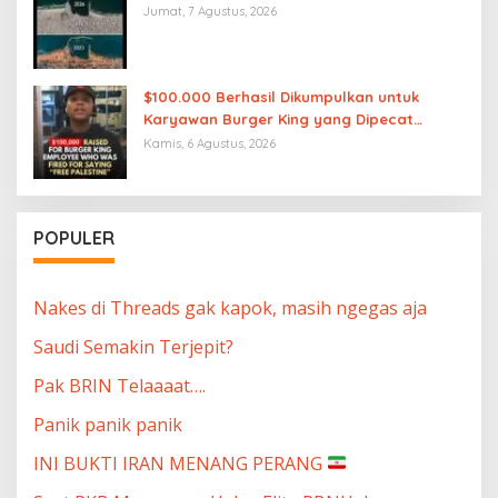
Jumat, 7 Agustus, 2026
$100.000 Berhasil Dikumpulkan untuk
Karyawan Burger King yang Dipecat
karena Mengucapkan “Free Palestine”
Kamis, 6 Agustus, 2026
POPULER
Nakes di Threads gak kapok, masih ngegas aja
Saudi Semakin Terjepit?
Pak BRIN Telaaaat….
Panik panik panik
INI BUKTI IRAN MENANG PERANG