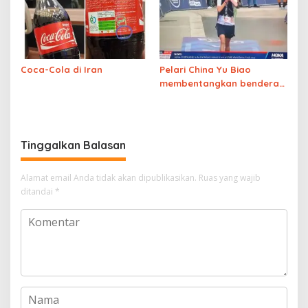
memilihmu menjadi MUSLIM
Coca-Cola di Iran
Pelari China Yu Biao
membentangkan bendera
Palestina
usai finish di
ajang UTMB Mont-Blanc
sambil menutup mulut atas
“diamnya dunia
Tinggalkan Balasan
internasional”
Alamat email Anda tidak akan dipublikasikan.
Ruas yang wajib
ditandai
*