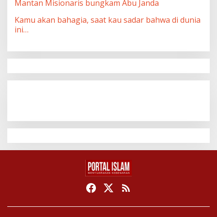
Mantan Misionaris bungkam Abu Janda
Kamu akan bahagia, saat kau sadar bahwa di dunia
ini…