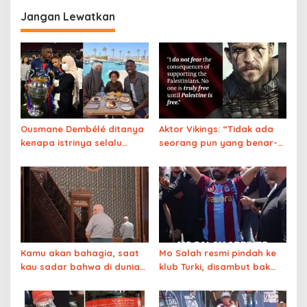
Jangan Lewatkan
Ousmane Dembélé ditanya
Aktor Vikings: “Tidak ada
kenapa istrinya selalu
seorang pun yang benar-
menutup wajah,
benar merdeka sampai
jawabannya keren
Palestina merdeka”
Kamu akan bahagia, saat
Mo Salah resmi pindah ke
kau sadar bahwa di dunia
klub Turki, disambut bak
ini ada sekitar 4200
Raja
agama, dan Allah