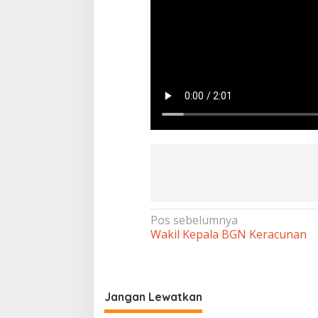
Navigasi
Pos sebelumnya
Wakil Kepala BGN Keracunan
pos
Jangan Lewatkan