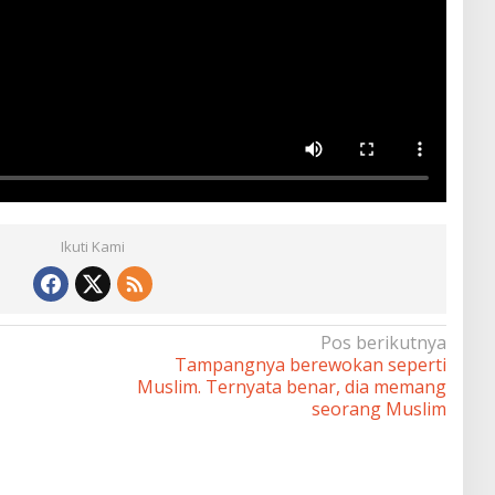
Ikuti Kami
Pos berikutnya
Tampangnya berewokan seperti
Muslim. Ternyata benar, dia memang
seorang Muslim