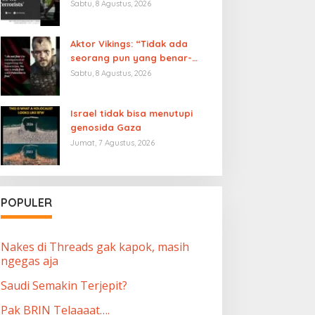
foto-foto anak-anak Gaza
Sabtu, 8 Agustus, 2026
yang tewas. Di militer, kami
diberi tahu bahwa kami
Aktor Vikings: “Tidak ada
hanya membunuh teroris,
seorang pun yang benar-
ternyata bohong’
benar merdeka sampai
Sabtu, 8 Agustus, 2026
Palestina merdeka”
Israel tidak bisa menutupi
genosida Gaza
Jumat, 7 Agustus, 2026
POPULER
Nakes di Threads gak kapok, masih
ngegas aja
Saudi Semakin Terjepit?
Pak BRIN Telaaaat….