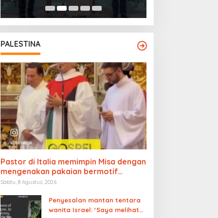
PALESTINA
Pastor di Italia memimpin Misa dengan
mengenakan pakaian bermotif
bendera Palestina
Sabtu, 8 Agustus, 2026
Penyesalan mantan tentara
wanita Israel: ‘Saya melihat