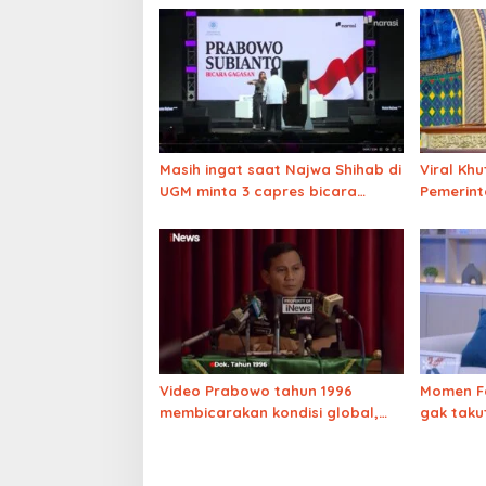
Masih ingat saat Najwa Shihab di
Viral Kh
UGM minta 3 capres bicara
Pemerint
depan cermin? Hanya Prabowo
UGM
yang menolak
Video Prabowo tahun 1996
Momen F
membicarakan kondisi global,
gak takut
suaranya persis gak berubah
kasih kri