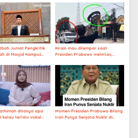
utbah Jumat Pengkritik
Kirain mau dilempar saat
ah di Masjid Kampus
Presiden Prabowo melintas,
ternyata ilmu marketing level
dewa
athimah ditanya apa
Momen Presiden Prabowo Bilang
 kalau terlalu vokal
Iran Punya Senjata Nuklir di
tik ke Pemerintah
Siaran Live, Pidato Langsung
Dicut dan Ganti Iklan