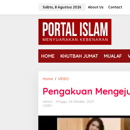
Lewati
Sabtu, 8 Agustus 2026
About Us
Contact
ke
konten
HOME
KHUTBAH JUMAT
MUALAF
Pengakuan
Home
/
VIDEO
Mengejutkan
Pengakuan Mengeju
Mantan
Termul
Admin
Minggu, 26 Oktober, 2025
VIDEO