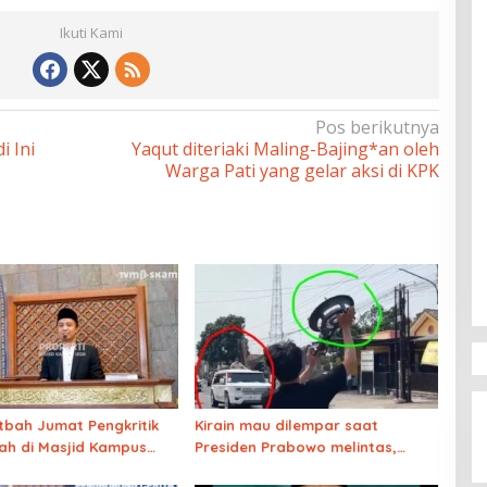
Ikuti Kami
Pos berikutnya
 Ini
Yaqut diteriaki Maling-Bajing*an oleh
Warga Pati yang gelar aksi di KPK
utbah Jumat Pengkritik
Kirain mau dilempar saat
ah di Masjid Kampus
Presiden Prabowo melintas,
ternyata ilmu marketing level