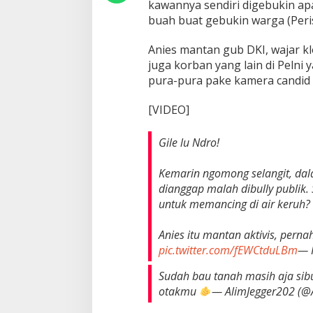
kawannya sendiri digebukin ap
buah buat gebukin warga (Peri
Anies mantan gub DKI, wajar kl
juga korban yang lain di Pelni
pura-pura pake kamera candid 
[VIDEO]
Gile lu Ndro!
Kemarin ngomong selangit, dal
dianggap malah dibully publik.
untuk memancing di air keruh?
Anies itu mantan aktivis, per
pic.twitter.com/fEWCtduLBm
— 
Sudah bau tanah masih aja sibuk
otakmu
— AlimJegger202 (@