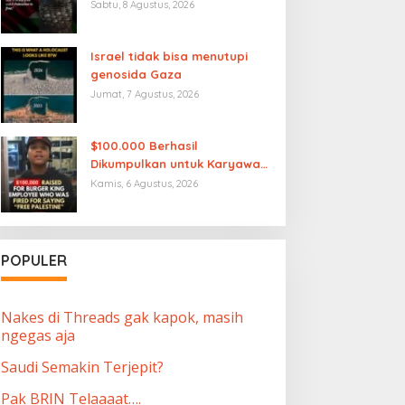
benar merdeka sampai
Sabtu, 8 Agustus, 2026
Palestina merdeka”
Israel tidak bisa menutupi
genosida Gaza
Jumat, 7 Agustus, 2026
$100.000 Berhasil
Dikumpulkan untuk Karyawan
Burger King yang Dipecat
Kamis, 6 Agustus, 2026
karena Mengucapkan “Free
Palestine”
POPULER
Nakes di Threads gak kapok, masih
ngegas aja
Saudi Semakin Terjepit?
Pak BRIN Telaaaat….