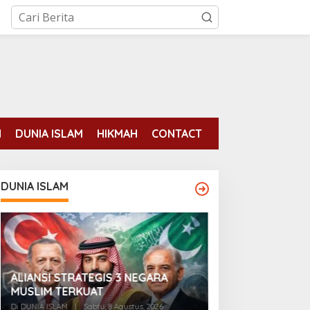
N
DUNIA ISLAM
HIKMAH
CONTACT
DUNIA ISLAM
ALIANSI STRATEGIS 3 NEGARA
[BREAKING] Arab 
MUSLIM TERKUAT
dan Turki Resmi
Pertahanan Ber
Di DUNIA ISLAM
|
Sabtu, 8 Agustus, 2026
Di DUNIA ISLAM
|
Juma