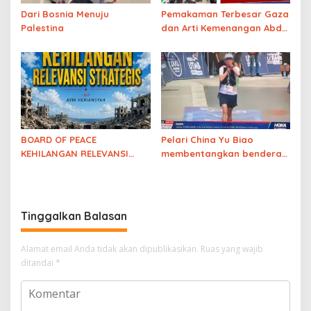
Dari Bosnia Menuju
Pemakaman Terbesar Gaza
Palestina
dan Arti Kemenangan Abdul
El-Sayed
BOARD OF PEACE
Pelari China Yu Biao
KEHILANGAN RELEVANSI
membentangkan bendera
STRATEGIS
Palestina
usai finish di
ajang UTMB Mont-Blanc
sambil menutup mulut atas
“diamnya dunia
Tinggalkan Balasan
internasional”
Alamat email Anda tidak akan dipublikasikan.
Ruas yang wajib
ditandai
*