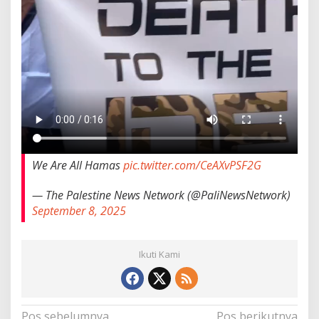
We Are All Hamas
pic.twitter.com/CeAXvPSF2G
— The Palestine News Network (@PaliNewsNetwork)
September 8, 2025
Ikuti Kami
Navigasi
Pos sebelumnya
Pos berikutnya