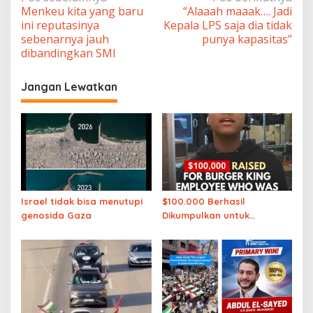
Menkeu kita yang baru
“Alaaah maaak…. Jadi
pos
ini reputasinya
Kepala LPS saja dia tidak
sebenarnya jauh
punya kapasitas”
dibandingkan SMI
Jangan Lewatkan
Israel tidak bisa menutupi
$100.000 Berhasil
genosida Gaza
Dikumpulkan untuk
Karyawan Burger King
yang Dipecat karena
Mengucapkan “Free
Palestine”