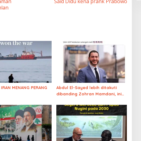
Yaman
Said Didu kena prank Prabowo
hlan
TI IRAN MENANG PERANG
Abdul El-Sayed lebih ditakuti
dibanding Zohran Mamdani, ini
alasannya…