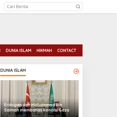
N
DUNIA ISLAM
HIKMAH
CONTACT
DUNIA ISLAM
Pengadilan Mek
Erdogan dan Mohammed bin
Perempuan Muslim
Salman membahas kondisi Gaza
Diizinkan di Fot
Di DUNIA ISLAM, INTERN
Di DUNIA ISLAM
|
Rabu, 5 Agustus, 2026
Agustus, 2026