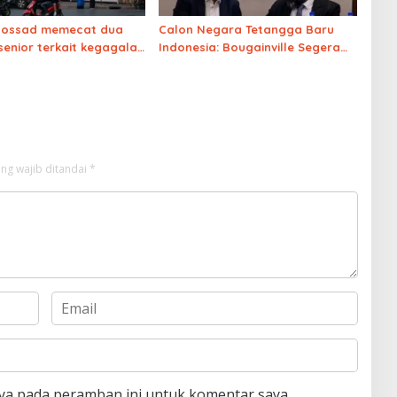
Mossad memecat dua
Calon Negara Tetangga Baru
senior terkait kegagalan
Indonesia: Bougainville Segera
“perubahan rezim” di
Merdeka dari Papua Nugini pada
2030
ng wajib ditandai
*
aya pada peramban ini untuk komentar saya