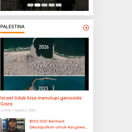
PALESTINA
Israel tidak bisa menutupi genosida
Gaza
Jumat, 7 Agustus, 2026
$100.000 Berhasil
Dikumpulkan untuk Karyawan