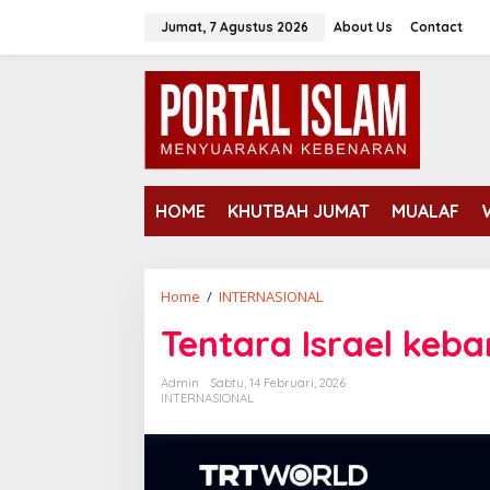
Lewati
Jumat, 7 Agustus 2026
About Us
Contact
ke
konten
HOME
KHUTBAH JUMAT
MUALAF
Tentara
Home
/
INTERNASIONAL
Israel
Tentara Israel ke
kebanyakan
warga
AS
Admin
Sabtu, 14 Februari, 2026
INTERNASIONAL