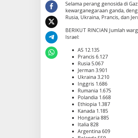
Selama perang genosida di Gaza,
kewarganegaraan ganda, dengan
Rusia, Ukraina, Prancis, dan Je
BERIKUT RINCIAN Jumlah warga
Israel:
AS 12.135
Prancis 6.127
Rusia 5.067
Jerman 3.901
Ukraina 3.210
Inggris 1.686
Rumania 1.675
Polandia 1.668
Ethiopia 1.387
Kanada 1.185
Hongaria 885
Italia 828
Argentina 609