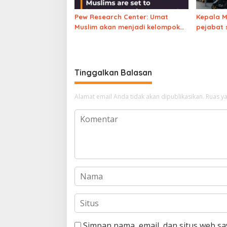
Pew Research Center: Umat
Kepala 
Muslim akan menjadi kelompok
pejabat 
keagamaan terbesar kedua di AS
rencana 
2040 kalahkan Yahudi
Iran
Tinggalkan Balasan
Alamat email Anda tidak akan dipublikasikan.
Ruas ya
Simpan nama, email, dan situs web s