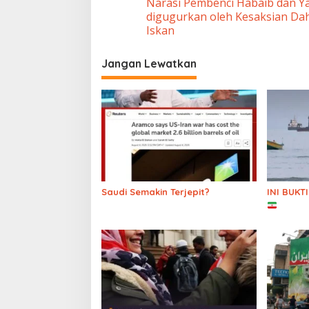
Narasi Pembenci Habaib dan 
pos
digugurkan oleh Kesaksian Da
Iskan
Jangan Lewatkan
Saudi Semakin Terjepit?
INI BUK