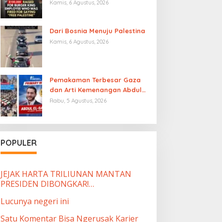
Burger King yang Dipecat
Kamis, 6 Agustus, 2026
karena Mengucapkan “Free
Palestine”
Dari Bosnia Menuju Palestina
Kamis, 6 Agustus, 2026
Pemakaman Terbesar Gaza
dan Arti Kemenangan Abdul
El-Sayed
Rabu, 5 Agustus, 2026
POPULER
JEJAK HARTA TRILIUNAN MANTAN
PRESIDEN DIBONGKAR!…
Lucunya negeri ini
Satu Komentar Bisa Ngerusak Karier