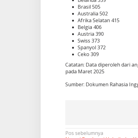
Belanda 559
Brasil 505
Australia 502
Afrika Selatan 415
Belgia 406
Austria 390
Swiss 373
Spanyol 372
Ceko 309
Catatan: Data diperoleh dari a
pada Maret 2025
Sumber: Dokumen Rahasia Ingg
Navigasi
Pos sebelumnya