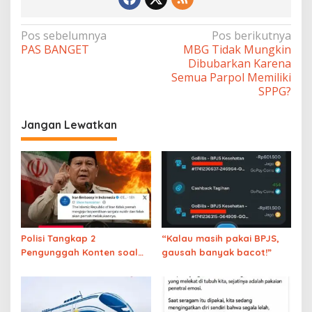
Navigasi
Pos sebelumnya
Pos berikutnya
PAS BANGET
MBG Tidak Mungkin
pos
Dibubarkan Karena
Semua Parpol Memiliki
SPPG?
Jangan Lewatkan
Polisi Tangkap 2
“Kalau masih pakai BPJS,
Pengunggah Konten soal
gausah banyak bacot!”
Prabowo dan Nuklir Iran