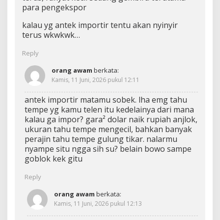
para pengekspor
kalau yg antek importir tentu akan nyinyir
terus wkwkwk…
Reply
orang awam
berkata:
Kamis, 11 Juni, 2026 pukul 12:11
antek importir matamu sobek. lha emg tahu
tempe yg kamu telen itu kedelainya dari mana
kalau ga impor? gara² dolar naik rupiah anjlok,
ukuran tahu tempe mengecil, bahkan banyak
perajin tahu tempe gulung tikar. nalarmu
nyampe situ ngga sih su? belain bowo sampe
goblok kek gitu
Reply
orang awam
berkata:
Kamis, 11 Juni, 2026 pukul 12:13