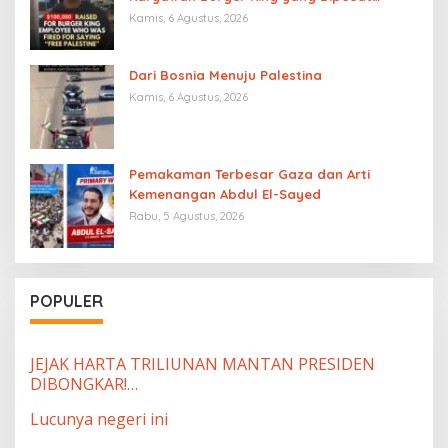
karena Mengucapkan “Free Palestine”
Kamis, 6 Agustus, 2026
Dari Bosnia Menuju Palestina
Kamis, 6 Agustus, 2026
Pemakaman Terbesar Gaza dan Arti
Kemenangan Abdul El-Sayed
Rabu, 5 Agustus, 2026
POPULER
JEJAK HARTA TRILIUNAN MANTAN PRESIDEN
DIBONGKAR!…
Lucunya negeri ini