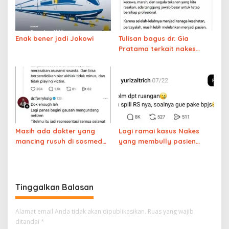
Enak bener jadi Jokowi
Tulisan bagus dr. Gia
Pratama terkait nakes
yang membully pasien
BPJS
Masih ada dokter yang
Lagi ramai kasus Nakes
mancing rusuh di sosmed
yang membully pasien
sampai diingatkan sesama
BPJS yang menunggu lama,
dokter
ternyata pasien itu
akhirnya meninggal
Tinggalkan Balasan
Alamat email Anda tidak akan dipublikasikan.
Ruas yang wajib
ditandai
*