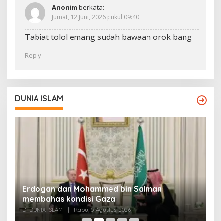
Anonim
berkata:
Jumat, 12 Juni, 2026 pukul 09:40
Tabiat tolol emang sudah bawaan orok bang
Reply
DUNIA ISLAM
Erdogan dan Mohammed bin Salman
P
membahas kondisi Gaza
M
Di DUNIA ISLAM
|
Rabu, 5 Agustus, 2026
Di