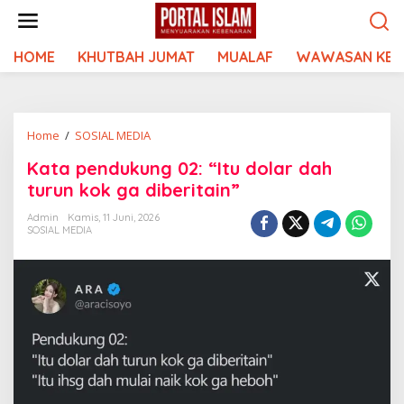
Lewati
ke
konten
HOME
KHUTBAH JUMAT
MUALAF
WAWASAN KEI
Kata
Home
/
SOSIAL MEDIA
pendukung
Kata pendukung 02: “Itu dolar dah
02:
turun kok ga diberitain”
"Itu
dolar
Admin
Kamis, 11 Juni, 2026
dah
SOSIAL MEDIA
turun
kok
ga
diberitain"