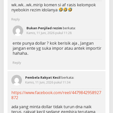
wk..wk…wk..mirip komen si af rasis kelompok
nyebokin rezim idolanya
Reply
Bukan Penjilad rezim
berkata:
Kamis, 11 Juni, 2026 pukul 11:28
ente punya dollar ? kok berisik aja , Jangan
jangan ente yg suka impor atau antek importir
hahaha..
Reply
Pembela Rakyat Kecil
berkata:
Kamis, 11 Juni, 2026 pukul 11:34
https://www.facebook.com/reel/4479842958927
872
ada yang minta dollar tidak turun dna naik
terus, rakyat kecil sedang gembira terutama