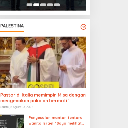
PALESTINA
Pastor di Italia memimpin Misa dengan
mengenakan pakaian bermotif
bendera Palestina
Sabtu, 8 Agustus, 2026
Penyesalan mantan tentara
wanita Israel: ‘Saya melihat