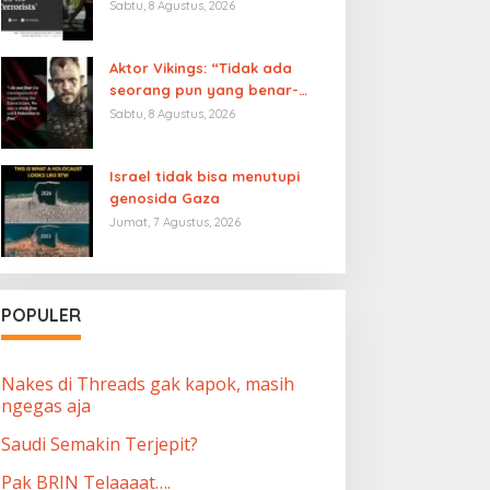
foto-foto anak-anak Gaza
Sabtu, 8 Agustus, 2026
yang tewas. Di militer, kami
diberi tahu bahwa kami
Aktor Vikings: “Tidak ada
hanya membunuh teroris,
seorang pun yang benar-
ternyata bohong’
benar merdeka sampai
Sabtu, 8 Agustus, 2026
Palestina merdeka”
Israel tidak bisa menutupi
genosida Gaza
Jumat, 7 Agustus, 2026
POPULER
Nakes di Threads gak kapok, masih
ngegas aja
Saudi Semakin Terjepit?
Pak BRIN Telaaaat….