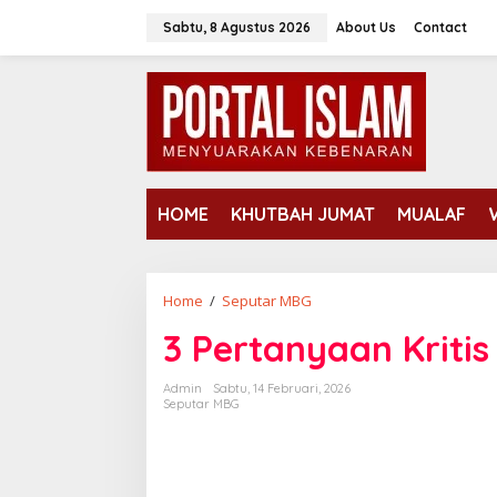
Lewati
Sabtu, 8 Agustus 2026
About Us
Contact
ke
konten
HOME
KHUTBAH JUMAT
MUALAF
3
Home
/
Seputar MBG
Pertanyaan
3 Pertanyaan Kritis 
Kritis
terkait
SPPG
Admin
Sabtu, 14 Februari, 2026
Seputar MBG
Polri